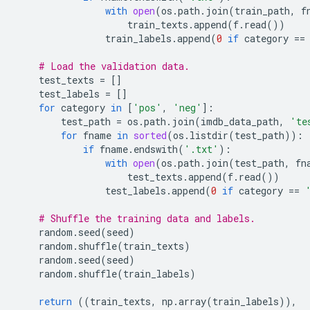
with
open
(
os
.
path
.
join
(
train_path
,
f
train_texts
.
append
(
f
.
read
())
train_labels
.
append
(
0
if
category
==
# Load the validation data.
test_texts
=
[]
test_labels
=
[]
for
category
in
[
'pos'
,
'neg'
]:
test_path
=
os
.
path
.
join
(
imdb_data_path
,
'te
for
fname
in
sorted
(
os
.
listdir
(
test_path
)):
if
fname
.
endswith
(
'.txt'
):
with
open
(
os
.
path
.
join
(
test_path
,
fn
test_texts
.
append
(
f
.
read
())
test_labels
.
append
(
0
if
category
==
# Shuffle the training data and labels.
random
.
seed
(
seed
)
random
.
shuffle
(
train_texts
)
random
.
seed
(
seed
)
random
.
shuffle
(
train_labels
)
return
((
train_texts
,
np
.
array
(
train_labels
)),