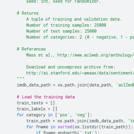
        seed: int, seed for randomizer.
    # Returns
        A tuple of training and validation data.
        Number of training samples: 25000
        Number of test samples: 25000
        Number of categories: 2 (0 - negative, 1 - p
    # References
        Mass et al., http://www.aclweb.org/anthology
        Download and uncompress archive from:
        http://ai.stanford.edu/~amaas/data/sentiment
    """
imdb_data_path
=
os
.
path
.
join
(
data_path
,
'aclImd
# Load the training data
train_texts
=
[]
train_labels
=
[]
for
category
in
[
'pos'
,
'neg'
]:
train_path
=
os
.
path
.
join
(
imdb_data_path
,
't
for
fname
in
sorted
(
os
.
listdir
(
train_path
)):
if
fname
.
endswith
(
'.txt'
):