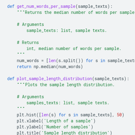
def
get_num_words_per_sample
(
sample_texts
):
"""Returns the median number of words per sample
    # Arguments
        sample_texts: list, sample texts.
    # Returns
        int, median number of words per sample.
    """
num_words
=
[
len
(
s
.
split
())
for
s
in
sample_text
return
np
.
median
(
num_words
)
def
plot_sample_length_distribution
(
sample_texts
):
"""Plots the sample length distribution.
    # Arguments
        samples_texts: list, sample texts.
    """
plt
.
hist
([
len
(
s
)
for
s
in
sample_texts
],
50
)
plt
.
xlabel
(
'Length of a sample'
)
plt
.
ylabel
(
'Number of samples'
)
plt
.
title
(
'Sample length distribution'
)