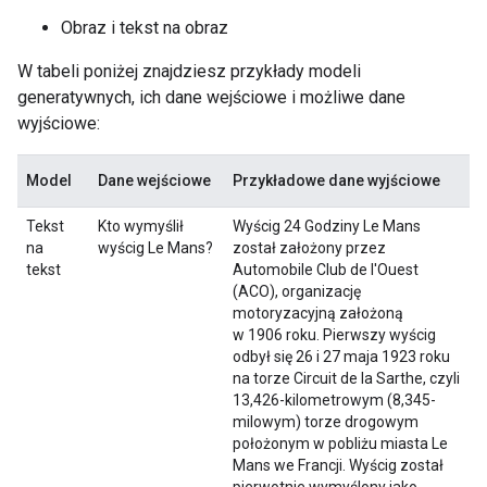
Obraz i tekst na obraz
W tabeli poniżej znajdziesz przykłady modeli
generatywnych, ich dane wejściowe i możliwe dane
wyjściowe:
Model
Dane wejściowe
Przykładowe dane wyjściowe
Tekst
Kto wymyślił
Wyścig 24 Godziny Le Mans
na
wyścig Le Mans?
został założony przez
tekst
Automobile Club de l'Ouest
(ACO), organizację
motoryzacyjną założoną
w 1906 roku. Pierwszy wyścig
odbył się 26 i 27 maja 1923 roku
na torze Circuit de la Sarthe, czyli
13,426-kilometrowym (8,345-
milowym) torze drogowym
położonym w pobliżu miasta Le
Mans we Francji. Wyścig został
pierwotnie wymyślony jako