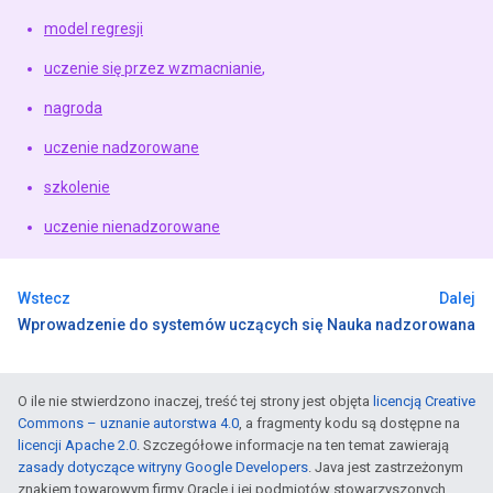
model regresji
uczenie się przez wzmacnianie
,
nagroda
uczenie nadzorowane
szkolenie
uczenie nienadzorowane
Wstecz
Dalej
Wprowadzenie do systemów uczących się
Nauka nadzorowana
O ile nie stwierdzono inaczej, treść tej strony jest objęta
licencją Creative
Commons – uznanie autorstwa 4.0
, a fragmenty kodu są dostępne na
licencji Apache 2.0
. Szczegółowe informacje na ten temat zawierają
zasady dotyczące witryny Google Developers
. Java jest zastrzeżonym
znakiem towarowym firmy Oracle i jej podmiotów stowarzyszonych.