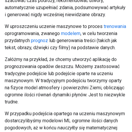
szacować czas podróży, rekomendować utwory,
automatycznie uzupełniać zdania, podsumowywać artykuły
i generować nigdy wcześniej niewidziane obrazy.
W uproszczeniu uczenie maszynowe to proces
trenowania
oprogramowania, zwanego
modelem
, w celu tworzenia
przydatnych
prognoz
lub generowania treści (takich jak
tekst, obrazy, dźwięki czy filmy) na podstawie danych.
Załóżmy na przykład, że chcemy utworzyć aplikację do
prognozowania opadów deszczu. Możemy zastosować
tradycyjne podejście lub podejście oparte na uczeniu
maszynowym. W tradycyjnym podejściu tworzymy oparty
na fizyce model atmosfery i powierzchni Ziemi, obliczając
ogromne ilości równań dynamiki płynów. Jest to niezwykle
trudne.
W przypadku podejścia opartego na uczeniu maszynowym
dostarczylibyśmy modelowi ML ogromne ilości danych
pogodowych, aż w końcu
nauczyłby się
matematycznej