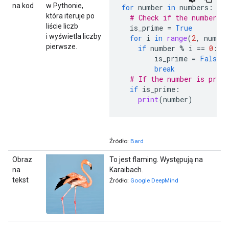
na kod
w Pythonie,
for
number
in
numbers
:
która iteruje po
# Check if the number i
liście liczb
is_prime
=
True
i wyświetla liczby
for
i
in
range
(
2
,
number
pierwsze.
if
number
%
i
==
0
:
is_prime
=
False
break
# If the number is prim
if
is_prime
:
print
(
number
)
Źródło:
Bard
Obraz
To jest flaming. Występują na
na
Karaibach.
tekst
Źródło:
Google DeepMind