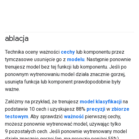
ablacja
Technika oceny ważności
cechy
lub komponentu przez
tymczasowe
usunięcie
go z
modelu
. Następnie ponownie
trenujesz model bez tej funkcji lub komponentu. Jeśli po
ponownym wytrenowaniu model działa znacznie gorzej,
usunięta funkcja lub komponent prawdopodobnie były
ważne.
Załóżmy na przykład, że trenujesz
model klasyfikacji
na
podstawie 10 cech i uzyskujesz 88%
precyzji
w
zbiorze
testowym
. Aby sprawdzić
ważność
pierwszej cechy,
możesz ponownie wytrenować model, używając tylko
9 pozostałych cech. Jeśli ponownie wytrenowany model
działa znacznie gorzej (np. ma precyzję poniżej 55%),