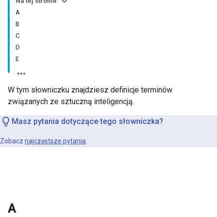
Na tej stronie
A
B
C
D
E
W tym słowniczku znajdziesz definicje terminów
związanych ze sztuczną inteligencją.
Masz pytania dotyczące tego słowniczka?
Zobacz
najczęstsze pytania
.
A