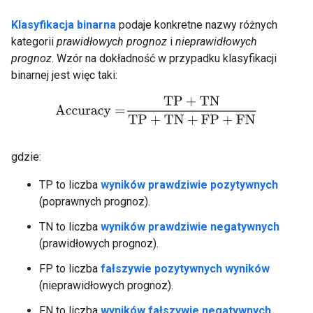
Klasyfikacja binarna
podaje konkretne nazwy różnych
kategorii
prawidłowych prognoz
i
nieprawidłowych
prognoz
. Wzór na dokładność w przypadku klasyfikacji
binarnej jest więc taki:
Accuracy
=
TP
+
TN
TP
+
TN
+
FP
+
FN
gdzie:
TP to liczba
wyników prawdziwie pozytywnych
(poprawnych prognoz).
TN to liczba
wyników prawdziwie negatywnych
(prawidłowych prognoz).
FP to liczba
fałszywie pozytywnych wyników
(nieprawidłowych prognoz).
FN to liczba
wyników fałszywie negatywnych