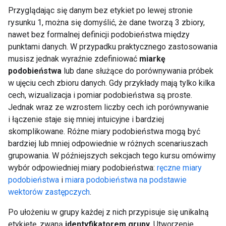
Przyglądając się danym bez etykiet po lewej stronie
rysunku 1, można się domyślić, że dane tworzą 3 zbiory,
nawet bez formalnej definicji podobieństwa między
punktami danych. W przypadku praktycznego zastosowania
musisz jednak wyraźnie zdefiniować
miarkę
podobieństwa
lub dane służące do porównywania próbek
w ujęciu cech zbioru danych. Gdy przykłady mają tylko kilka
cech, wizualizacja i pomiar podobieństwa są proste.
Jednak wraz ze wzrostem liczby cech ich porównywanie
i łączenie staje się mniej intuicyjne i bardziej
skomplikowane. Różne miary podobieństwa mogą być
bardziej lub mniej odpowiednie w różnych scenariuszach
grupowania. W późniejszych sekcjach tego kursu omówimy
wybór odpowiedniej miary podobieństwa:
ręczne miary
podobieństwa
i
miara podobieństwa na podstawie
wektorów zastępczych
.
Po ułożeniu w grupy każdej z nich przypisuje się unikalną
etykietę, zwaną
identyfikatorem grupy
. Utworzenie