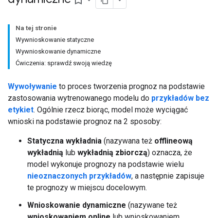
bookmark_border
Na tej stronie
Wywnioskowanie statyczne
Wywnioskowanie dynamiczne
Ćwiczenia: sprawdź swoją wiedzę
Wywoływanie
to proces tworzenia prognoz na podstawie
zastosowania wytrenowanego modelu do
przykładów bez
etykiet
. Ogólnie rzecz biorąc, model może wyciągać
wnioski na podstawie prognoz na 2 sposoby:
Statyczna wykładnia
(nazywana też
offlineową
wykładnią
lub
wykładnią zbiorczą
) oznacza, że
model wykonuje prognozy na podstawie wielu
nieoznaczonych przykładów
, a następnie zapisuje
te prognozy w miejscu docelowym.
Wnioskowanie dynamiczne
(nazywane też
wnioskowaniem online
lub wnioskowaniem