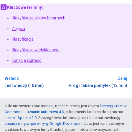
Kluczowe terminy:
Klasyfikacja plików binarnych
Zajęcia
Klasyfikacja
Klasyfikacja wieloklasowa
Funkcja sigmoid
Wstecz
Dalej
Test wiedzy (10 min)
Próg i tabela pomyłek (12 min)
O ile nie stwierdzono inaczej, treść tej strony jest objęta
licencją Creative
Commons – uznanie autorstwa 4.0
, a fragmenty kodu są dostępne na
licencji Apache 2.0
. Szczegółowe informacje na ten temat zawierają
zasady dotyczące witryny Google Developers
. Java jest zastrzeżonym
znakiem towarowym firmy Oracle i jej podmiotów stowarzyszonych.