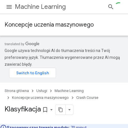
Machine Learning
Koncepcje uczenia maszynowego
Google używa technologii AI do tłumaczenia treści na Twój
preferowany język. Tłumaczenia wygenerowane przez AI mogą
zawierać błędy.
Strona główna
Usługi
Machine Learning
Koncepcje uczenia maszynowego
Crash Course
Klasyfikacja
bookmark_border
Szacowany czas trwania modułu:
70 minut