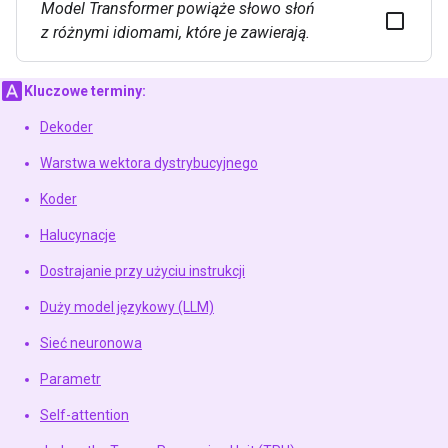
Model Transformer powiąże słowo
słoń
z różnymi idiomami, które je zawierają.
Kluczowe terminy:
Dekoder
Warstwa wektora dystrybucyjnego
Koder
Halucynacje
Dostrajanie przy użyciu instrukcji
Duży model językowy (LLM)
Sieć neuronowa
Parametr
Self-attention