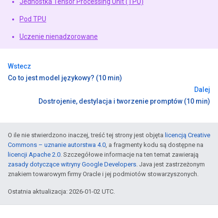
Jednostka Tensor Processing Unit (TPU)
Pod TPU
Uczenie nienadzorowane
Wstecz
Co to jest model językowy? (10 min)
Dalej
Dostrojenie, destylacja i tworzenie promptów (10 min)
O ile nie stwierdzono inaczej, treść tej strony jest objęta
licencją Creative
Commons – uznanie autorstwa 4.0
, a fragmenty kodu są dostępne na
licencji Apache 2.0
. Szczegółowe informacje na ten temat zawierają
zasady dotyczące witryny Google Developers
. Java jest zastrzeżonym
znakiem towarowym firmy Oracle i jej podmiotów stowarzyszonych.
Ostatnia aktualizacja: 2026-01-02 UTC.