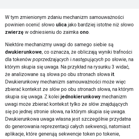
W tym zmienionym zdaniu mechanizm samouważności
powinien ocenić słowo
ulica
jako bardziej istotne niż słowo
zwierzę
w odniesieniu do zaimka
ono
.
Niektóre mechanizmy uwagi do samego siebie są
dwukierunkowe
, co oznacza, że obliczają wyniki trafności
dla tokenów
poprzedzających
i
następujących
po słowie, na
którym skupia się uwaga. Na przykład na rysunku 3 widać,
że analizowane są słowa po obu stronach słowa
it
.
Dwukierunkowy mechanizm samouważności może więc
zbierać kontekst ze słów po obu stronach słowa, na którym
skupia się uwaga. Z kolei
jednokierunkowy
mechanizm
uwagi może zbierać kontekst tylko ze słów znajdujących
się po jednej stronie słowa, na którym skupia się uwaga.
Dwukierunkowa uwaga własna jest szczególnie przydatna
do generowania reprezentacji całych sekwencji, natomiast
aplikacje, które generują sekwencje token po tokenie,