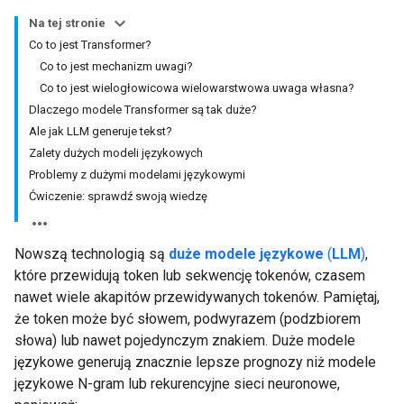
Na tej stronie
Co to jest Transformer?
Co to jest mechanizm uwagi?
Co to jest wielogłowicowa wielowarstwowa uwaga własna?
Dlaczego modele Transformer są tak duże?
Ale jak LLM generuje tekst?
Zalety dużych modeli językowych
Problemy z dużymi modelami językowymi
Ćwiczenie: sprawdź swoją wiedzę
Nowszą technologią są
duże modele językowe
(
LLM
)
,
które przewidują token lub sekwencję tokenów, czasem
nawet wiele akapitów przewidywanych tokenów. Pamiętaj,
że token może być słowem, podwyrazem (podzbiorem
słowa) lub nawet pojedynczym znakiem. Duże modele
językowe generują znacznie lepsze prognozy niż modele
językowe N-gram lub rekurencyjne sieci neuronowe,