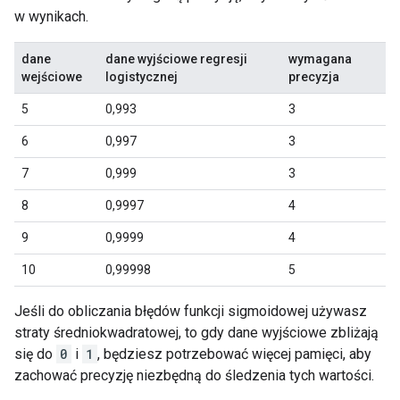
w wynikach.
dane
dane wyjściowe regresji
wymagana
wejściowe
logistycznej
precyzja
5
0,993
3
6
0,997
3
7
0,999
3
8
0,9997
4
9
0,9999
4
10
0,99998
5
Jeśli do obliczania błędów funkcji sigmoidowej używasz
straty średniokwadratowej, to gdy dane wyjściowe zbliżają
się do
0
i
1
, będziesz potrzebować więcej pamięci, aby
zachować precyzję niezbędną do śledzenia tych wartości.