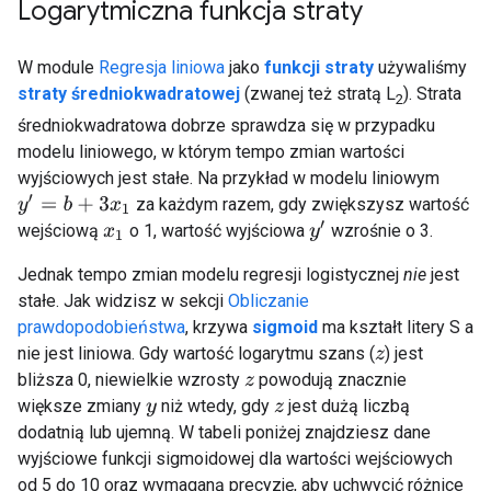
Logarytmiczna funkcja straty
W module
Regresja liniowa
jako
funkcji straty
używaliśmy
straty średniokwadratowej
(zwanej też stratą L
). Strata
2
średniokwadratowa dobrze sprawdza się w przypadku
modelu liniowego, w którym tempo zmian wartości
wyjściowych jest stałe. Na przykład w modelu liniowym
y
′
=
b
+
3
x
1
za każdym razem, gdy zwiększysz wartość
y
′
wejściową
o 1, wartość wyjściowa
wzrośnie o 3.
x
1
Jednak tempo zmian modelu regresji logistycznej
nie
jest
stałe. Jak widzisz w sekcji
Obliczanie
prawdopodobieństwa
, krzywa
sigmoid
ma kształt litery S a
nie jest liniowa. Gdy wartość logarytmu szans (
) jest
z
bliższa 0, niewielkie wzrosty
powodują znacznie
z
większe zmiany
niż wtedy, gdy
jest dużą liczbą
y
z
dodatnią lub ujemną. W tabeli poniżej znajdziesz dane
wyjściowe funkcji sigmoidowej dla wartości wejściowych
od 5 do 10 oraz wymaganą precyzję, aby uchwycić różnice