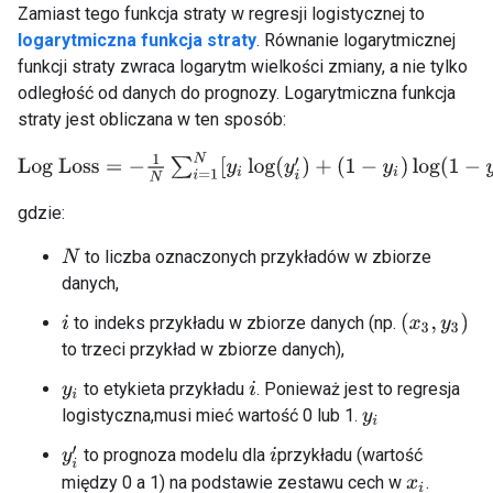
Zamiast tego funkcja straty w regresji logistycznej to
logarytmiczna funkcja straty
. Równanie logarytmicznej
funkcji straty zwraca logarytm wielkości zmiany, a nie tylko
odległość od danych do prognozy. Logarytmiczna funkcja
straty jest obliczana w ten sposób:
Log Loss
=
−
1
N
∑
i
=
1
N
[
y
i
log
(
y
i
′
)
+
(
1
−
y
i
)
log
(
1
−
y
i
′
)
]
gdzie:
to liczba oznaczonych przykładów w zbiorze
N
danych,
(
x
3
,
y
3
)
to indeks przykładu w zbiorze danych (np.
i
to trzeci przykład w zbiorze danych),
to etykieta przykładu
. Ponieważ jest to regresja
y
i
i
logistyczna,musi mieć wartość 0 lub 1.
y
i
to prognoza modelu dla
przykładu (wartość
y
i
′
i
między 0 a 1) na podstawie zestawu cech w
.
x
i