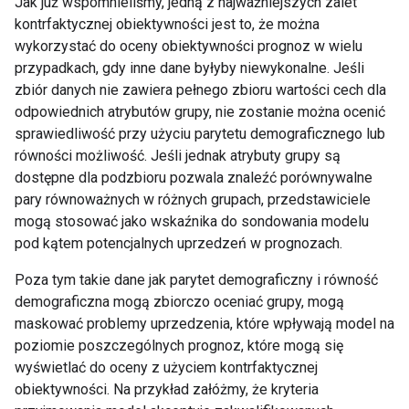
Jak już wspomnieliśmy, jedną z najważniejszych zalet
kontrfaktycznej obiektywności jest to, że można
wykorzystać do oceny obiektywności prognoz w wielu
przypadkach, gdy inne dane byłyby niewykonalne. Jeśli
zbiór danych nie zawiera pełnego zbioru wartości cech dla
odpowiednich atrybutów grupy, nie zostanie można ocenić
sprawiedliwość przy użyciu parytetu demograficznego lub
równości możliwość. Jeśli jednak atrybuty grupy są
dostępne dla podzbioru pozwala znaleźć porównywalne
pary równoważnych w różnych grupach, przedstawiciele
mogą stosować jako wskaźnika do sondowania modelu
pod kątem potencjalnych uprzedzeń w prognozach.
Poza tym takie dane jak parytet demograficzny i równość
demograficzna mogą zbiorczo oceniać grupy, mogą
maskować problemy uprzedzenia, które wpływają model na
poziomie poszczególnych prognoz, które mogą się
wyświetlać do oceny z użyciem kontrfaktycznej
obiektywności. Na przykład załóżmy, że kryteria