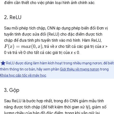
điểm cần thiết cho việc phân loại hình ảnh chính xác.
2
.
Re
LU
Sau mỗi phép tích chập, CNN áp dụng phép biến đổi Đơn vị
tuyến tính được sửa đổi (ReLU) cho đặc điểm được tích
chập để đưa tính phi tuyến tính vào mô hình. Hàm ReLU,
F
(
x
)
=
m
a
x
(
0
,
x
)
, trả về
x
cho tất cả các giá trị của
x
>
0 và trả về 0 cho tất cả các giá trị của
x
≤ 0.
ReLU được dùng làm hàm kích hoạt trong nhiều mạng nơron; để biết
thêm thông tin cơ bản, hãy xem phần
Giới thiệu về mạng nơron
trong
Khóa học cấp tốc về máy học
.
3
.
Gộp
Sau ReLU là bước hợp nhất, trong đó CNN giảm mẫu tính
năng được tích chập (để tiết kiệm thời gian xử lý), giảm số
lượng chiều của bản đồ đặc điểm, trong khi vẫn giữ lại