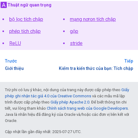
Thuật ngữ quan trọng
bộ lọc tích chập
mạng nơron tích chập
phép tích chập
gộp
ReLU
stride
Trước
Tiếp
Giới thiệu
Kiểm tra kiến thức của bạn: Tích chập
Trừ phi có lưu ý khác, nội dung của trang này được cấp phép theo
Giấy
phép ghi nhận tác giả 4.0 của Creative Commons
và các mẫu mã lập
trình được cấp phép theo
Giấy phép Apache 2.0
. Để biết thông tin chi
tiết, vui lòng tham khảo
Chính sách trang web của Google Developers
.
Java là nhãn hiệu đã đăng ký của Oracle và/hoặc các đơn vị liên kết với
Oracle.
Cập nhật lần gần đây nhất: 2025-07-27 UTC.