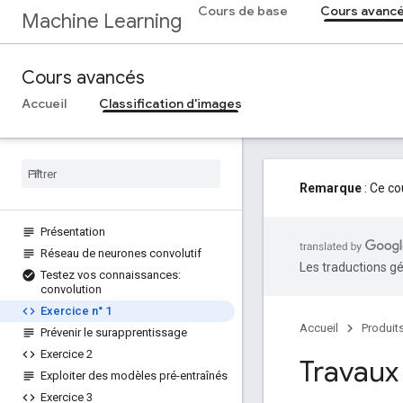
Cours de base
Cours avanc
Machine Learning
Cours avancés
Accueil
Classification d'images
Remarque
: Ce co
Présentation
Réseau de neurones convolutif
Les traductions gé
Testez vos connaissances:
convolution
Exercice n° 1
Accueil
Produit
Prévenir le surapprentissage
Exercice 2
Travaux 
Exploiter des modèles pré-entraînés
Exercice 3