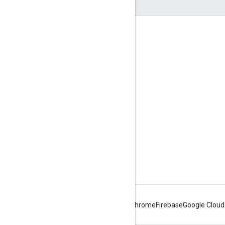
Échanger
Google Developer Program
Google Developer Groups
Google Developer Experts
Accelerators
Google Cloud & NVIDIA
Android
Chrome
Firebase
Google Cloud