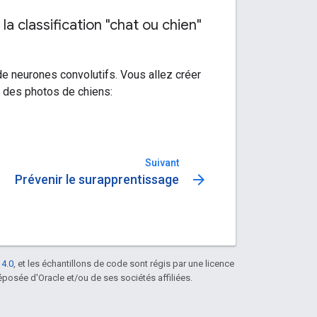
a classification "chat ou chien"
de neurones convolutifs. Vous allez créer
s des photos de chiens:
Suivant
arrow_forward
Prévenir le surapprentissage
 4.0
, et les échantillons de code sont régis par une licence
posée d'Oracle et/ou de ses sociétés affiliées.