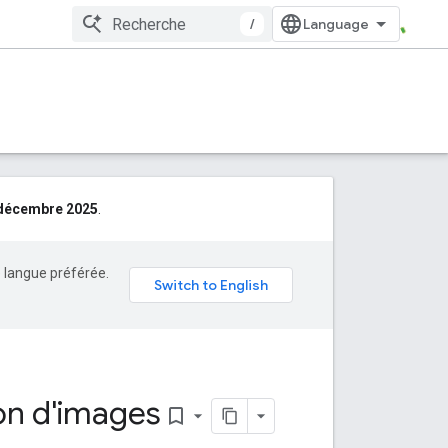
/
décembre 2025
.
e langue préférée.
ion d'images
bookmark_border