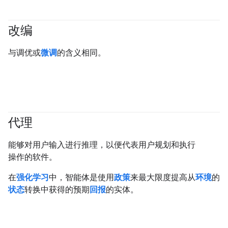
改编
#generativeAI
与调优或
微调
的含义相同。
代理
#generativeAI
#agent
能够对用户输入进行推理，以便代表用户规划和执行
操作的软件。
在
强化学习
中，智能体是使用
政策
来最大限度提高从
环境
的
状态
转换中获得的预期
回报
的实体。