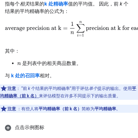
指每个
相关
结果的
k 处精确率
值的平均值。 因此，前
k
个
结果的平均精确率的公式为：
average precision at k
=
1
n
∑
i
=
1
n
precision at k for each 
其中：
是列表中的相关商品数量。
n
与
k 处的召回率
相对。
注意
：
“前
k
个结果的平均精确率”用于评估
单个
提示的输出。使用
平
均精确率（前 k 名）
来评估模型在许多不同提示下的输出质量。
注意
：有些人将
平均精确率（前 k 名）
简称为
平均精确率
。
点击示例图标