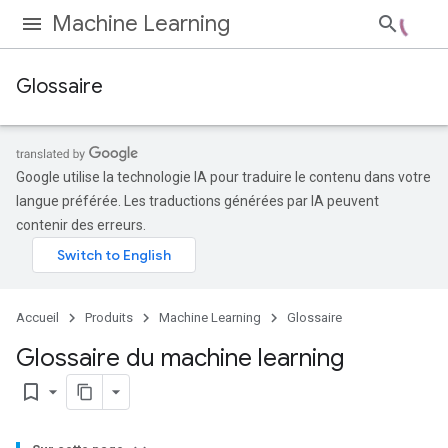
Machine Learning
Glossaire
Google utilise la technologie IA pour traduire le contenu dans votre
langue préférée. Les traductions générées par IA peuvent
contenir des erreurs.
Accueil
Produits
Machine Learning
Glossaire
Glossaire du machine learning
bookmark_border