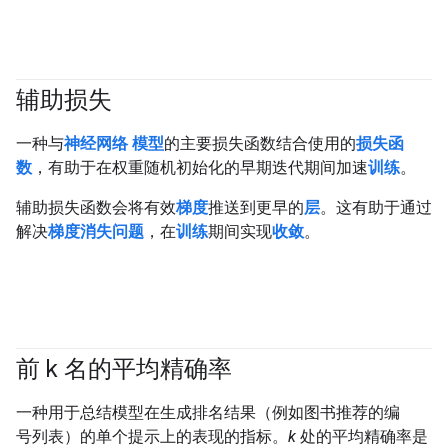
辅助损失
一种与
神经网络
模型
的主要损失函数结合使用的
损失函
数
，有助于在权重随机初始化的早期迭代期间加速
训练
。
辅助损失函数会将有效
梯度
推送到更早的
层
。这有助于通过
解决
梯度消失问题
，在
训练
期间实现
收敛
。
前 k 名的平均精确率
#Metric
一种用于总结模型在生成排名结果（例如图书推荐的编
号列表）的单个提示上的表现的指标。
k
处的平均精确率是