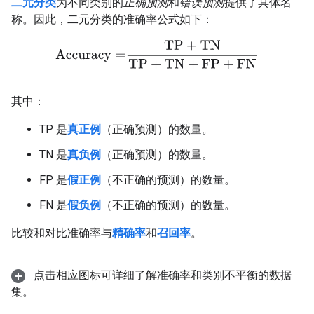
二元分类
为不同类别的
正确预测
和
错误预测
提供了具体名
称。因此，二元分类的准确率公式如下：
Accuracy
=
TP
+
TN
TP
+
TN
+
FP
+
FN
其中：
TP 是
真正例
（正确预测）的数量。
TN 是
真负例
（正确预测）的数量。
FP 是
假正例
（不正确的预测）的数量。
FN 是
假负例
（不正确的预测）的数量。
比较和对比准确率与
精确率
和
召回率
。
点击相应图标可详细了解准确率和类别不平衡的数据
集。