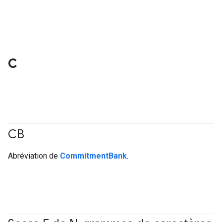
C
CB
#Metric
Abréviation de
CommitmentBank
.