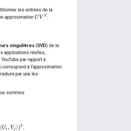
itionner les entrées de la
U
V
T
on approximation
:
urs singulières
(
SVD
) de la
s applications réelles,
 YouTube par rapport à
i correspond à l'approximation
raduira par une les
deux sommes:
s
(
⟨
U
i
,
V
j
⟩
)
2
.