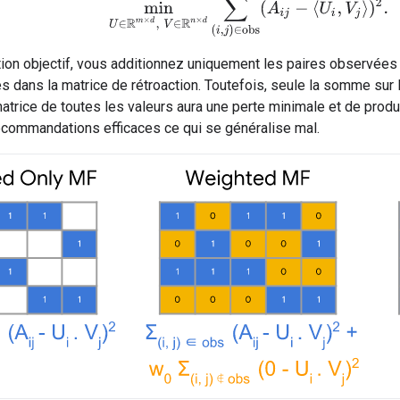
min
U
∈
R
m
×
d
,
V
∈
R
n
×
d
∑
(
i
,
j
)
∈
obs
(
A
i
j
−
⟨
U
i
,
V
j
⟩
)
2
.
ion objectif, vous additionnez uniquement les paires observées (i,
es dans la matrice de rétroaction. Toutefois, seule la somme sur 
matrice de toutes les valeurs aura une perte minimale et de prod
ecommandations efficaces ce qui se généralise mal.