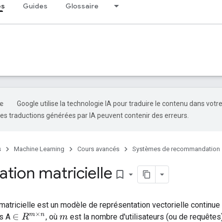
és
Guides
Glossaire
Google utilise la technologie IA pour traduire le contenu dans votr
es traductions générées par IA peuvent contenir des erreurs.
s
Machine Learning
Cours avancés
Systèmes de recommandation
ation matricielle
bookmark_border
 matricielle est un modèle de représentation vectorielle continue
es A
, où
est la nombre d'utilisateurs (ou de requêtes
∈
R
m
×
n
m