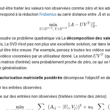
ut-être traiter les valeurs non observées comme zéro et les add
A
rrespond à la réduction
Frobenius
au carré distance entre
et s
min
U
∈
R
m
×
d
,
V
∈
R
n
×
d
‖
A
−
U
V
T
‖
F
2
.
oudre ce problème quadratique via La
décomposition des vale
is, La SVD n'est pas non plus une excellente solution, car dans le
t être très creuse. Par exemple, pensez à toutes les vidéos sur
U
V
T
idéos visionnées par un utilisateur donné. La solution
(qu
 matrice d'entrée) sera probablement proche de zéro, ce qui se t
 généralisation.
actorisation matricielle pondérée
décompose l'objectif en 
 les entrées observées.
 sur des entrées non observées (traitées comme des zéros).
min
U
∈
R
m
×
d
,
V
∈
R
n
×
d
∑
(
i
,
j
)
∈
obs
(
A
i
j
−
⟨
U
i
,
V
j
⟩
)
2
+
w
0
∑
(
i
,
j
)
∉
ob