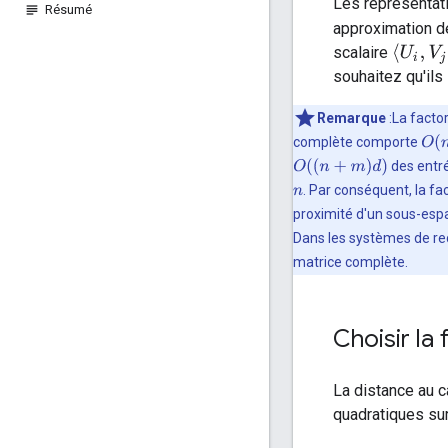
Les représentati
Résumé
approximation de
⟨
U
i
,
V
j
⟩
scalaire
souhaitez qu'il
Remarque
:La facto
O
(
n
complète comporte
O
(
(
n
+
m
)
d
)
des entré
. Par conséquent, la fa
n
proximité d'un sous-espac
Dans les systèmes de re
matrice complète.
Choisir la 
La distance au c
quadratiques sur