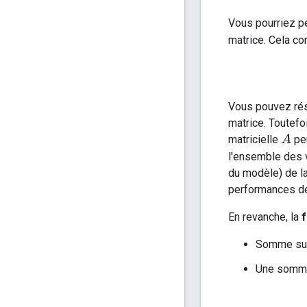
Vous pourriez pe
matrice. Cela co
Vous pouvez rés
matrice. Toutefo
A
matricielle
peu
l'ensemble des v
du modèle) de la
performances de
En revanche, la
f
Somme sur
Une somme