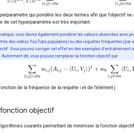
perparamètre qui pondère les deux termes afin que l’objectif ne 
age de cet hyperparamètre est très important.
pratique, vous devez également pondérer les valeurs observées avec pré
très des vidéos YouTube populaires) ou des requêtes fréquentes (par ex
ectif. Vous pouvez corriger cet effet en des exemples d'entraînement 
Autrement dit, vous pouvez remplacer la fonction objectif par:
∑
(
i
,
j
)
∈
obs
w
i
,
j
(
A
i
,
j
−
⟨
U
i
,
V
j
⟩
)
2
+
w
0
∑
i
,
j
∉
obs
⟨
U
i
,
V
j
⟩
2
onction de la fréquence de la requête i et de l'élément j.
 fonction objectif
lgorithmes courants permettant de minimiser la fonction objectif