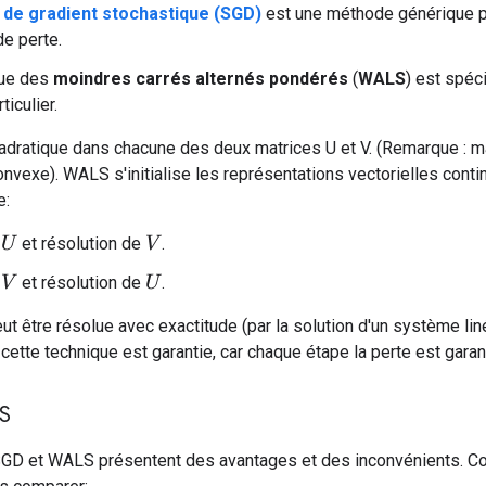
de gradient stochastique (SGD)
est une méthode générique p
de perte.
que des
moindres carrés alternés pondérés
(
WALS
) est spéc
ticulier.
uadratique dans chacune des deux matrices U et V. (Remarque : m
nvexe). WALS s'initialise les représentations vectorielles conti
e:
n
et résolution de
.
U
V
n
et résolution de
.
V
U
t être résolue avec exactitude (par la solution d'un système liné
ette technique est garantie, car chaque étape la perte est garan
S
D et WALS présentent des avantages et des inconvénients. Con