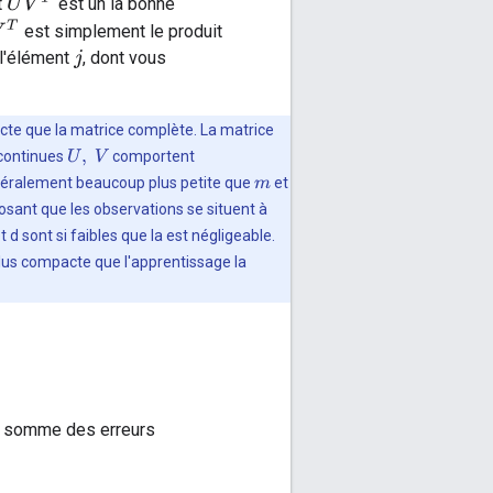
U
V
T
t
est un la bonne
est simplement le produit
l'élément
, dont vous
j
cte que la matrice complète. La matrice
 continues
comportent
U
,
V
éralement beaucoup plus petite que
et
m
posant que les observations se situent à
d sont si faibles que la est négligeable.
lus compacte que l'apprentissage la
 la somme des erreurs