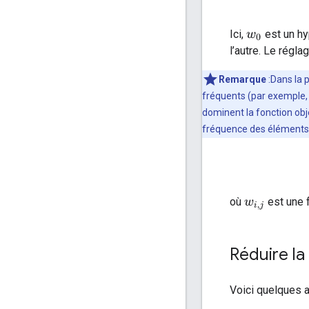
Ici,
est un hy
w
0
l’autre. Le régl
Remarque
:Dans la 
fréquents (par exemple, 
dominent la fonction obj
fréquence des éléments. 
où
est une f
w
i
,
j
Réduire la
Voici quelques a