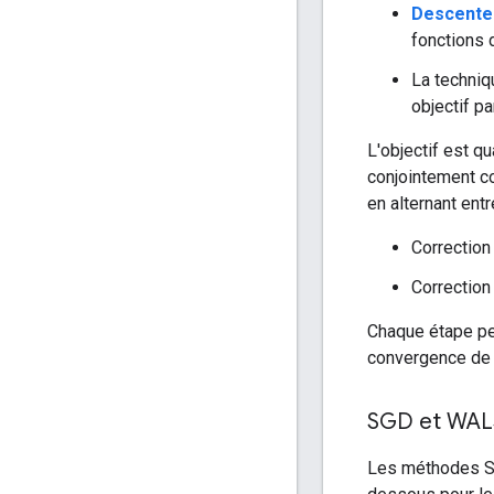
Descente 
fonctions 
La techni
objectif par
L'objectif est q
conjointement co
en alternant entr
Correctio
Correctio
Chaque étape peu
convergence de c
SGD et WAL
Les méthodes SG