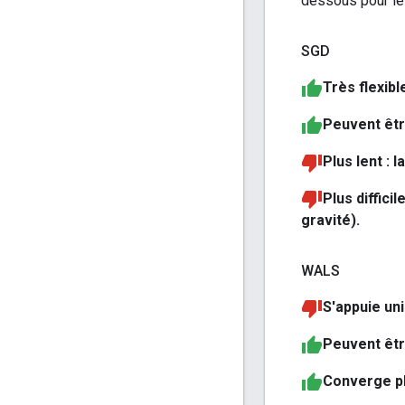
dessous pour le
SGD
Très flexibl
Peuvent être
Plus lent : 
Plus diffici
gravité).
WALS
S'appuie un
Peuvent être
Converge pl