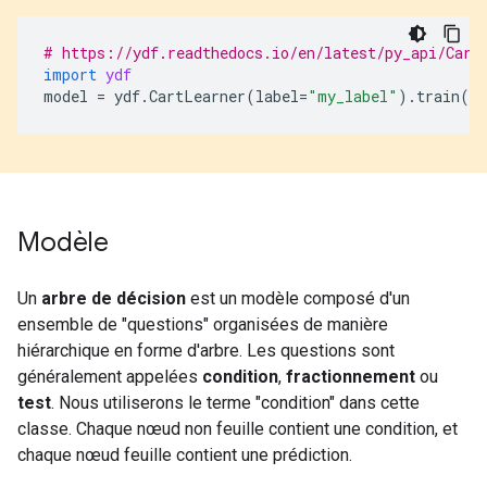
# https://ydf.readthedocs.io/en/latest/py_api/Cart
import
ydf
model
=
ydf
.
CartLearner
(
label
=
"my_label"
)
.
train
(
da
Modèle
Un
arbre de décision
est un modèle composé d'un
ensemble de "questions" organisées de manière
hiérarchique en forme d'arbre. Les questions sont
généralement appelées
condition
,
fractionnement
ou
test
. Nous utiliserons le terme "condition" dans cette
classe. Chaque nœud non feuille contient une condition, et
chaque nœud feuille contient une prédiction.