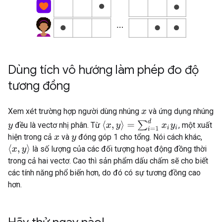
Dùng tích vô hướng làm phép đo độ
tương đồng
Xem xét trường hợp người dùng nhúng
và ứng dụng nhúng
x
⟨
x
,
y
⟩
=
∑
i
=
1
d
x
i
y
i
đều là vectơ nhị phân. Từ
, một xuất
y
hiện trong cả
và
đóng góp 1 cho tổng. Nói cách khác,
x
y
⟨
x
,
y
⟩
là số lượng của các đối tượng hoạt động đồng thời
trong cả hai vectơ. Cao thì sản phẩm dấu chấm sẽ cho biết
các tính năng phổ biến hơn, do đó có sự tương đồng cao
hơn.