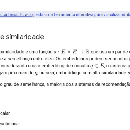
ector.tensorflow.org
está uma ferramenta interativa para visualizar em
e similaridade
similaridade é uma função
que usa um par de 
s
:
E
×
E
→
R
e a semelhança entre eles. Os embeddings podem ser usados p
 considerando uma o embedding de consulta
, o sistema
q
∈
E
jam próximas de
, ou seja, embeddings com alto similaridade
q
 o grau de semelhança, a maioria dos sistemas de recomendaç
calar
euclidiana