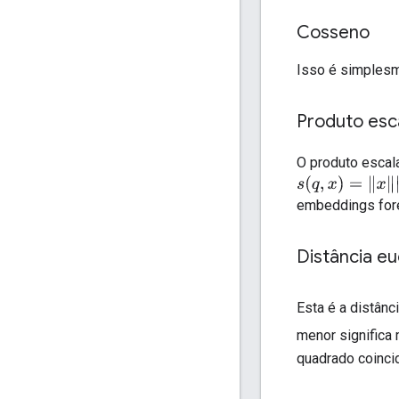
Cosseno
Isso é simplesm
Produto esc
O produto escal
s
(
q
,
x
)
=
‖
x
‖
‖
q
‖
c
embeddings fore
Distância eu
Esta é a distân
menor significa
quadrado coinci