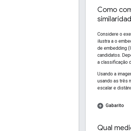
Como com
similarida
Considere o exem
ilustra a o embe
de embedding (I
candidatos. Dep
a classificação 
Usando a imagem
usando as três 
escalar e distânc
Gabarito
Qual medi