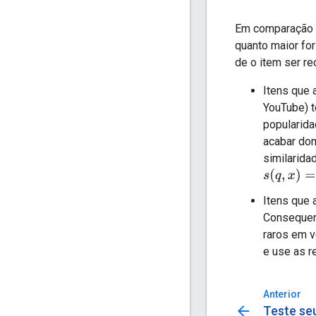
Em comparação c
quanto maior fo
de o item ser r
Itens que 
YouTube) 
popularida
acabar dom
similarida
s
(
q
,
x
)
=
‖
q
‖
Itens que 
Consequen
raros em v
e use as r
Anterior
arrow_back
Teste se