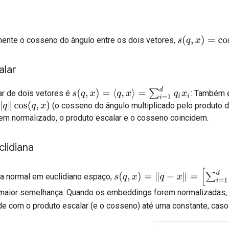
s
(
q
,
x
)
=
cos
(
q
,
x
ente o cosseno do ângulo entre os dois vetores,
alar
s
(
q
,
x
)
=
⟨
q
,
x
⟩
=
∑
i
=
1
d
q
i
x
i
ar de dois vetores é
: Também é
(o cosseno do ângulo multiplicado pelo produto 
os
(
q
,
x
)
m normalizado, o produto escalar e o cosseno coincidem.
clidiana
s
(
q
,
x
)
=
‖
q
−
x
‖
=
[
∑
i
=
1
d
(
q
i
−
x
i
)
2
]
1
2
cia normal em euclidiano espaço,
 maior semelhança. Quando os embeddings forem normalizadas, a
de com o produto escalar (e o cosseno) até uma constante, cas