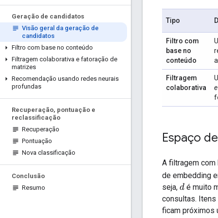
Geração de candidatos
Tipo
D
Visão geral da geração de
candidatos
Filtro com
Filtro com base no conteúdo
base no
r
Filtragem colaborativa e fatoração de
conteúdo
a
matrizes
Filtragem
Recomendação usando redes neurais
profundas
colaborativa
e
f
Recuperação
,
pontuação e
reclassificação
Recuperação
Espaço d
Pontuação
Nova classificação
A filtragem com
de embedding 
Conclusão
seja,
é muito m
d
Resumo
consultas. Iten
ficam próximos 