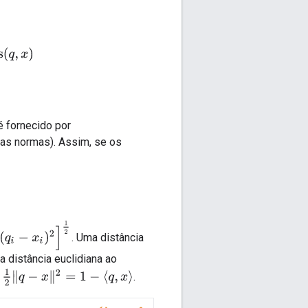
)
 fornecido por
das normas). Assim, se os
. Uma distância
 distância euclidiana ao
1
2
‖
q
−
x
‖
2
=
1
−
⟨
q
,
x
⟩
o
.