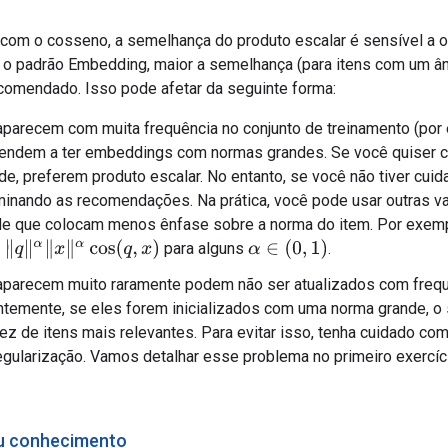
om o cosseno, a semelhança do produto escalar é sensível a o
r o padrão Embedding, maior a semelhança (para itens com um â
ecomendado. Isso pode afetar da seguinte forma:
aparecem com muita frequência no conjunto de treinamento (por
tendem a ter embeddings com normas grandes. Se você quiser c
de, preferem produto escalar. No entanto, se você não tiver cuid
inando as recomendações. Na prática, você pode usar outras v
de que colocam menos ênfase sobre a norma do item. Por exemp
α
∈
(
0
,
1
)
para alguns
.
α
‖
x
‖
α
cos
(
q
,
x
)
aparecem muito raramente podem não ser atualizados com frequ
temente, se eles forem inicializados com uma norma grande, o
ez de itens mais relevantes. Para evitar isso, tenha cuidado com
egularização. Vamos detalhar esse problema no primeiro exercíc
u conhecimento