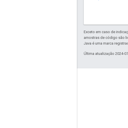
Exceto em caso de indicaç
amostras de código são l
Java é uma marca registrad
Última atualização 2024-0
Envolver
Google Developer Program
Google Developer Groups
Google Developer Experts
Accelerators
Google Cloud & NVIDIA