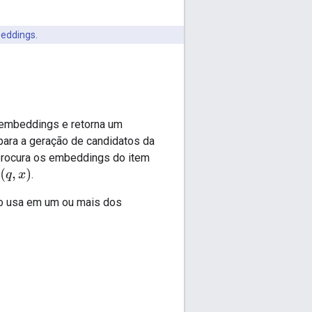
beddings.
embeddings e retorna um
ara a geração de candidatos da
 procura os embeddings do item
s
(
q
,
x
)
.
ão usa em um ou mais dos