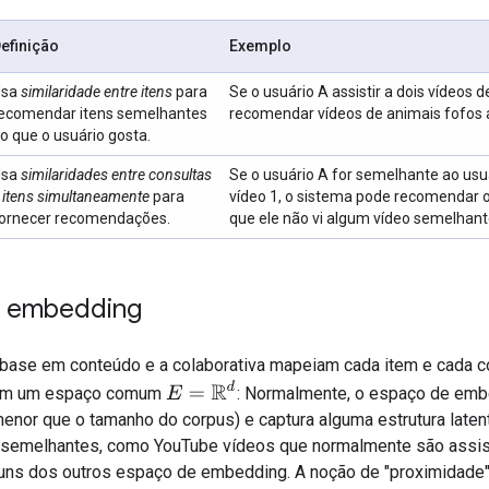
efinição
Exemplo
Usa
similaridade entre itens
para
Se o usuário A assistir a dois vídeos 
ecomendar itens semelhantes
recomendar vídeos de animais fofos a
o que o usuário gosta.
Usa
similaridades entre consultas
Se o usuário A for semelhante ao usuá
 itens simultaneamente
para
vídeo 1, o sistema pode recomendar 
ornecer recomendações.
que ele não vi algum vídeo semelhante
e embedding
 base em conteúdo e a colaborativa mapeiam cada item e cada co
E
=
R
d
em um espaço comum
: Normalmente, o espaço de emb
enor que o tamanho do corpus) e captura alguma estrutura laten
s semelhantes, como YouTube vídeos que normalmente são assi
uns dos outros espaço de embedding. A noção de "proximidade"