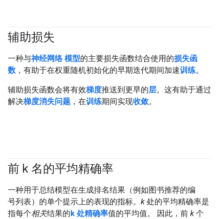
辅助损失
一种与
神经网络
模型
的主要损失函数结合使用的
损失函
数
，有助于在权重随机初始化的早期迭代期间加速
训练
。
辅助损失函数会将有效
梯度
推送到更早的
层
。这有助于通过
解决
梯度消失问题
，在
训练
期间实现
收敛
。
前 k 名的平均精确率
#Metric
一种用于总结模型在生成排名结果（例如图书推荐的编
号列表）的单个提示上的表现的指标。
k
处的平均精确率是
指每个
相关
结果的
k 处精确率
值的平均值。 因此，前
k
个