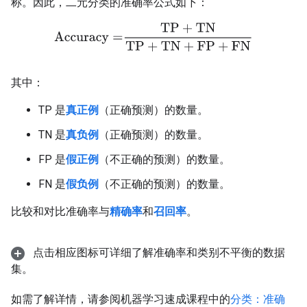
称。因此，二元分类的准确率公式如下：
Accuracy
=
TP
+
TN
TP
+
TN
+
FP
+
FN
其中：
TP 是
真正例
（正确预测）的数量。
TN 是
真负例
（正确预测）的数量。
FP 是
假正例
（不正确的预测）的数量。
FN 是
假负例
（不正确的预测）的数量。
比较和对比准确率与
精确率
和
召回率
。
点击相应图标可详细了解准确率和类别不平衡的数据
集。
如需了解详情，请参阅机器学习速成课程中的
分类：准确