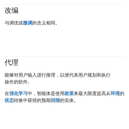
改编
#generativeAI
与调优或
微调
的含义相同。
代理
#generativeAI
#agent
能够对用户输入进行推理，以便代表用户规划和执行
操作的软件。
在
强化学习
中，智能体是使用
政策
来最大限度提高从
环境
的
状态
转换中获得的预期
回报
的实体。