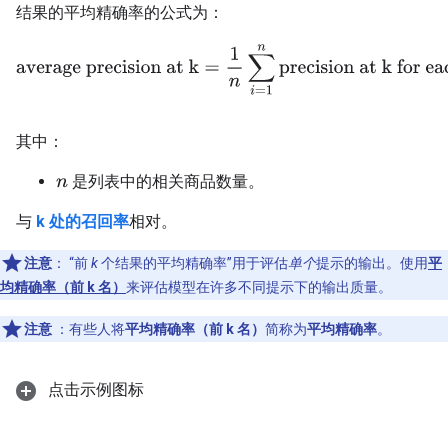
结果的平均精确率的公式为：
average precision at k
=
1
n
∑
i
=
1
n
precision at k for each 
其中：
是列表中的相关商品数量。
n
与
k 处的召回率
相对。
注意
：
“前
k
个结果的平均精确率”用于评估
单个
提示的输出。使用
平
均精确率（前 k 名）
来评估模型在许多不同提示下的输出质量。
注意
：有些人将
平均精确率（前 k 名）
简称为
平均精确率
。
点击示例图标