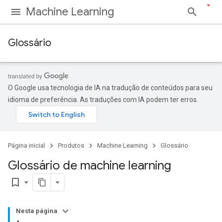
Machine Learning
Glossário
O Google usa tecnologia de IA na tradução de conteúdos para seu
idioma de preferência. As traduções com IA podem ter erros.
Página inicial
Produtos
Machine Learning
Glossário
Glossário de machine learning
bookmark_border
Nesta página