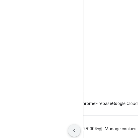
Google Developer Program
Google Developer Groups
Google Developer Experts
Accelerators
Google Cloud & NVIDIA
Android
Chrome
Firebase
Google Cloud
Persyaratan
Privasi
ICP证合字B2-20070004号
Manage cookies