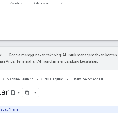
Panduan
Glosarium
Google menggunakan teknologi AI untuk menerjemahkan konten 
ihan Anda. Terjemahan AI mungkin mengandung kesalahan.
Machine Learning
Kursus lanjutan
Sistem Rekomendasi
tar
bookmark_border
rsus:
4 jam