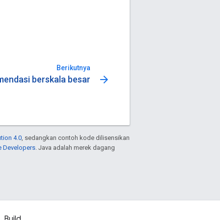
Berikutnya
arrow_forward
mendasi berskala besar
tion 4.0
, sedangkan contoh kode dilisensikan
e Developers
. Java adalah merek dagang
Build