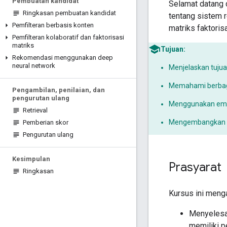
Pembuatan kandidat
Selamat datang 
Ringkasan pembuatan kandidat
tentang sistem 
Pemfilteran berbasis konten
matriks faktoris
Pemfilteran kolaboratif dan faktorisasi
matriks
Tujuan:
Rekomendasi menggunakan deep
neural network
Menjelaskan tuju
Memahami berbaga
Pengambilan
,
penilaian
,
dan
pengurutan ulang
Menggunakan embe
Retrieval
Mengembangkan pe
Pemberian skor
Pengurutan ulang
Kesimpulan
Prasyarat
Ringkasan
Kursus ini meng
Menyeles
memiliki p