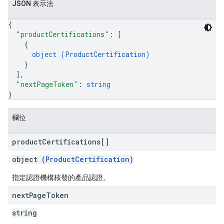
JSON 表示法
{
"productCertifications"
: 
[
{
object (
ProductCertification
)
}
]
,
"nextPageToken"
: 
string
}
欄位
product
Certifications[]
object (
ProductCertification
)
指定認證機構核發的產品認證。
next
Page
Token
string