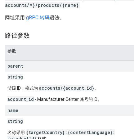
accounts/*}/products/{name}
网址采用
gRPC 转码
语法。
路径参数
参数
parent
string
accounts/{account_id}
父级 ID，格式为
。
account_id
- Manufacturer Center 账号的 ID。
name
string
{targetCountry}:{contentLanguage}:
名称采用
{productId}
格式。