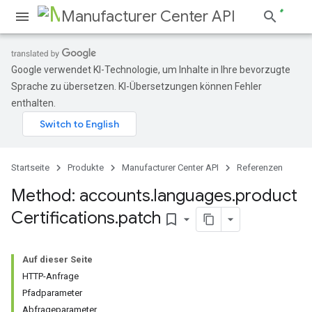
Manufacturer Center API
Google verwendet KI-Technologie, um Inhalte in Ihre bevorzugte
Sprache zu übersetzen. KI-Übersetzungen können Fehler
gen
enthalten.
Startseite
Produkte
Manufacturer Center API
Referenzen
Method: accounts
.
languages
.
product
Certifications
.
patch
bookmark_border
Auf dieser Seite
HTTP-Anfrage
Pfadparameter
Abfrageparameter