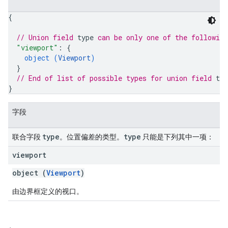
{
// Union field 
type
 can be only one of the followin
"viewport"
: 
{
object (
Viewport
)
}
// End of list of possible types for union field 
typ
}
字段
type
type
联合字段
。位置偏差的类型。
只能是下列其中一项：
viewport
object (
Viewport
)
由边界框定义的视口。