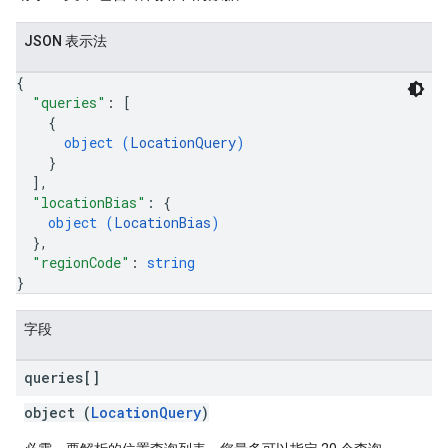
JSON 表示法
{
"queries"
: 
[
{
object (
LocationQuery
)
}
]
,
"locationBias"
: 
{
object (
LocationBias
)
}
,
"regionCode"
: 
string
}
字段
queries[]
object (
LocationQuery
)