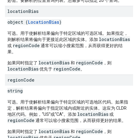
必需。要解析的位置查询列表。您最多可以指定 20 个查询。
location
Bias
object (
LocationBias
)
可选。用于使解析结果偏向于特定区域的可选区域。如果指定，
locationBias
则解析结果将偏向于更接近此区域的实体。添加
regionCode
或
通常可以缩小搜索范围，从而获得更好的结
果。
locationBias
regionCode
如果同时指定了
和
，则
locationBias
regionCode
优先于
。
region
Code
string
可选。用于使解析结果偏向于特定区域的可选地区代码。如果指
定，解析结果将偏向于指定区域内或附近的实体。这应为 CLDR
locationBias
地区代码。例如，“US”或“CA”。添加
或
regionCode
通常可以缩小搜索范围，从而获得更好的结果。
locationBias
regionCode
如果同时指定了
和
，则
locationBias
regionCode
优先于
。