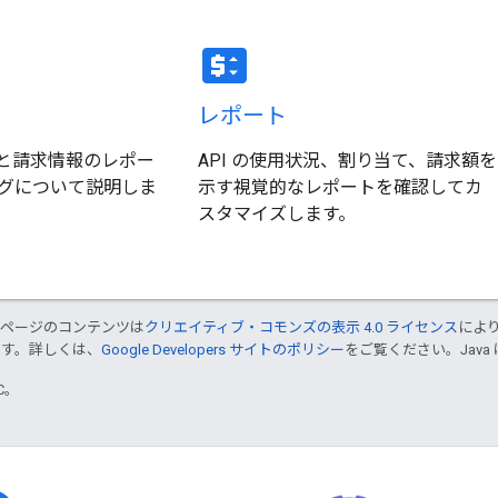
price_change
レポート
況と請求情報のレポー
API の使用状況、割り当て、請求額を
グについて説明しま
示す視覚的なレポートを確認してカ
スタマイズします。
のページのコンテンツは
クリエイティブ・コモンズの表示 4.0 ライセンス
によ
ます。詳しくは、
Google Developers サイトのポリシー
をご覧ください。Java 
TC。