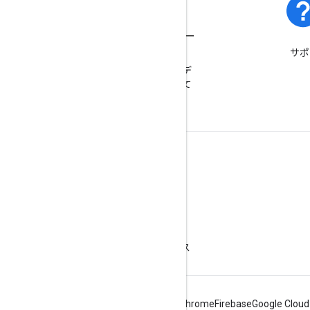
プラットフォームのステー
サポ
タス
プラットフォームのインシデ
ントとサービス停止について
ご確認ください。
詳細
よくある質問
Capabilities Explorer
スタート ガイド
API の保護に関するベスト プラクティス
Android
Chrome
Firebase
Google Cloud