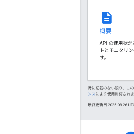
description
概要
API の使用状
トとモニタリン
す。
特に記載のない限り、こ
ンス
により使用許諾され
最終更新日 2025-08-26 U