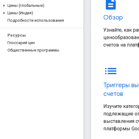
description
Цены (глобальные)
Цены (Индия)
Обзор
Подробности использования
Узнайте, как р
Ресурсы
ценообразован
Глоссарий цен
счетов на плат
Общественные программы
list
Триггеры в
счетов
Изучите катего
подлежащие оп
выставления с
платформы Goo