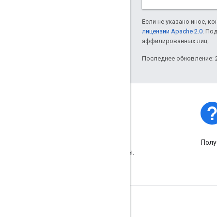
Если не указано иное, к
лицензии Apache 2.0
. По
аффилированных лиц.
Последнее обновление: 2
Статус платформы
Узнайте об инцидентах и ​​
Полу
сбоях в работе платформы.
Подробнее