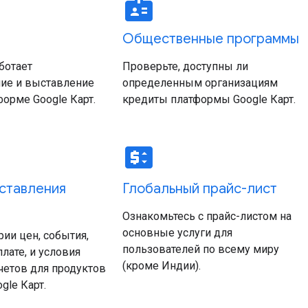
badge
Общественные программы
аботает
Проверьте, доступны ли
ие и выставление
определенным организациям
форме Google Карт.
кредиты платформы Google Карт.
price_change
ыставления
Глобальный прайс-лист
Ознакомьтесь с прайс-листом на
основные услуги для
рии цен, события,
пользователей по всему миру
лате, и условия
(кроме Индии).
четов для продуктов
gle Карт.