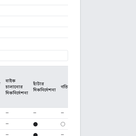
বাইক
া
হাঁটার
চালানোর
গতিসীমা
দিকনির্দেশনা
দিকনির্দেশনা
—
—
—
—
⬤
◯
—
⬤
—