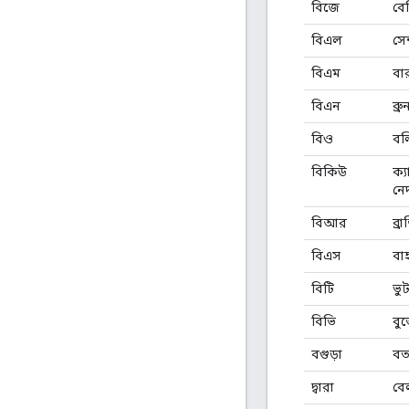
বিজে
বে
বিএল
সেন
বিএম
বা
বিএন
ব্র
বিও
বল
বিকিউ
ক্য
নেদ
বিআর
ব্র
বিএস
বা
বিটি
ভু
বিভি
বুভ
বগুড়া
বত
দ্বারা
বে