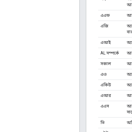
আম
এএফ
আফ
এজি
অ্য
বা
এআই
অ্য
AL সম্পর্কে
আল
সকাল
আর্
এও
অ্য
একিউ
অ্য
এআর
আর্
এএস
আম
সা
ভি
অস্ট