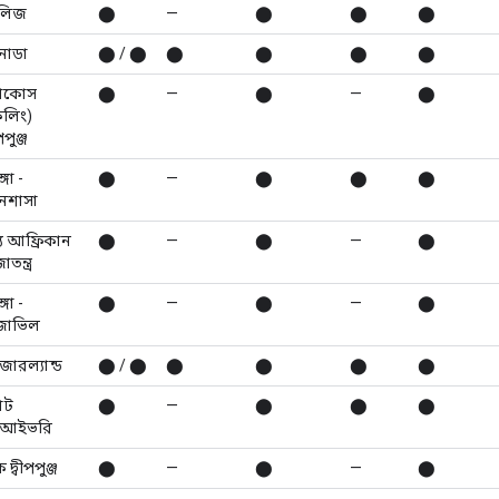
লিজ
⬤
—
⬤
⬤
⬤
নাডা
⬤ / ⬤
⬤
⬤
⬤
⬤
োকোস
⬤
—
⬤
—
⬤
িলিং)
পপুঞ্জ
গো -
⬤
—
⬤
⬤
⬤
নশাসা
্য আফ্রিকান
⬤
—
⬤
—
⬤
াতন্ত্র
গো -
⬤
—
⬤
—
⬤
াজাভিল
জারল্যান্ড
⬤ / ⬤
⬤
⬤
⬤
⬤
োট
⬤
—
⬤
⬤
⬤
'আইভরি
 দ্বীপপুঞ্জ
⬤
—
⬤
—
⬤