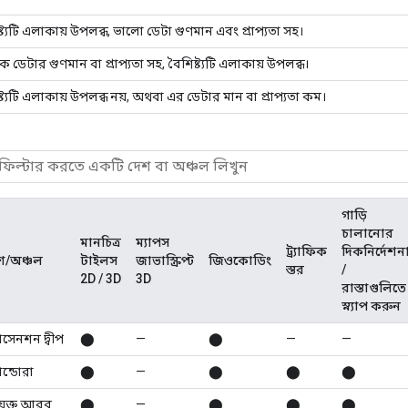
্ট্যটি এলাকায় উপলব্ধ, ভালো ডেটা গুণমান এবং প্রাপ্যতা সহ।
 ডেটার গুণমান বা প্রাপ্যতা সহ, বৈশিষ্ট্যটি এলাকায় উপলব্ধ।
্ট্যটি এলাকায় উপলব্ধ নয়, অথবা এর ডেটার মান বা প্রাপ্যতা কম।
গাড়ি
চালানোর
মানচিত্র
ম্যাপস
ট্র্যাফিক
দিকনির্দেশন
শ/অঞ্চল
টাইলস
জাভাস্ক্রিপ্ট
জিওকোডিং
স্তর
/
2D / 3D
3D
রাস্তাগুলিতে
স্ন্যাপ করুন
াসেনশন দ্বীপ
⬤
—
⬤
—
—
ান্ডোরা
⬤
—
⬤
⬤
⬤
যুক্ত আরব
⬤
—
⬤
⬤
⬤