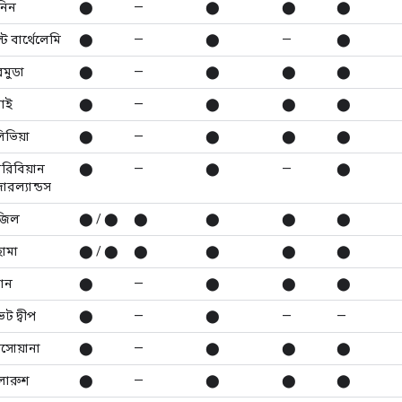
নিন
⬤
—
⬤
⬤
⬤
্ট বার্থেলেমি
⬤
—
⬤
—
⬤
রমুডা
⬤
—
⬤
⬤
⬤
ুনাই
⬤
—
⬤
⬤
⬤
িভিয়া
⬤
—
⬤
⬤
⬤
ারিবিয়ান
⬤
—
⬤
—
⬤
ারল্যান্ডস
াজিল
⬤ / ⬤
⬤
⬤
⬤
⬤
হামা
⬤ / ⬤
⬤
⬤
⬤
⬤
টান
⬤
—
⬤
⬤
⬤
েট দ্বীপ
⬤
—
⬤
—
—
সোয়ানা
⬤
—
⬤
⬤
⬤
লারুশ
⬤
—
⬤
⬤
⬤