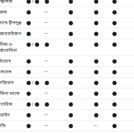
ট্রেলিয়া
⬤ / ⬤
⬤
⬤
⬤
⬤
ুবা
⬤
—
⬤
⬤
⬤
যান্ড দ্বীপপুঞ্জ
⬤
—
⬤
⬤
⬤
ারবাইজান
⬤
—
⬤
⬤
⬤
নিয়া ও
⬤ / ⬤
⬤
⬤
⬤
⬤
র্জেগোভিনা
্বাডোস
⬤
—
⬤
⬤
⬤
ংলাদেশ
⬤
—
⬤
⬤
⬤
লজিয়াম
⬤ / ⬤
⬤
⬤
⬤
⬤
রকিনা ফাসো
⬤
—
⬤
⬤
⬤
গেরিয়া
⬤ / ⬤
⬤
⬤
⬤
⬤
হরাইন
⬤
—
⬤
⬤
⬤
ুন্ডি
⬤
—
⬤
—
⬤