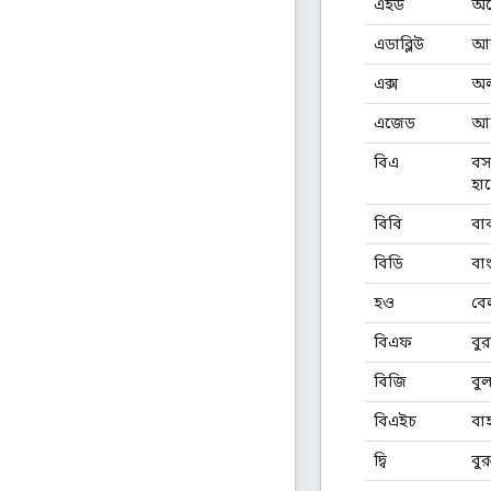
এইউ
অস্
এডাব্লিউ
আর
এক্স
অল্
এজেড
আজ
বিএ
বস
হা
বিবি
বার
বিডি
বা
হও
বে
বিএফ
বু
বিজি
বুল
বিএইচ
বা
দ্বি
বুর