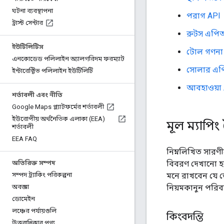
ঘটনা ব্যবস্থাপনা
পরাগ API
ট্রাস্ট সেন্টার
রুটস এপিআ
ইউটিলিটিস
টোল গণনা 
এনকোডেড পলিলাইন অ্যালগরিদম ফরম্যাট
সোলার এ
ইন্টারেক্টিভ পলিলাইন ইউটিলিটি
আবহাওয়া 
শর্তাবলী এবং নীতি
Google Maps প্ল্যাটফর্মের শর্তাবলী
ইউরোপীয় অর্থনৈতিক এলাকা (EEA)
মূল ম্যাপিং 
শর্তাবলী
EEA FAQ
নিম্নলিখিত সারণী
বিবরণ দেখানো হ
অতিরিক্ত সম্পদ
মনে রাখবেন যে ডে
সম্পদ ট্র্যাকিং পরিকল্পনা
নিয়মকানুন পরিবর
অবজ্ঞা
ডোমেইন
লঞ্চের পর্যায়গুলি
কিংবদন্তি
উত্তরাধিকার পণ্য