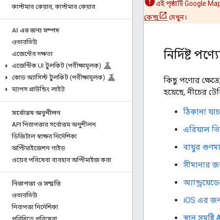
এই পৃষ্ঠাটি Google Ma
কাস্টমার কেয়ার
,
কাস্টমার কেয়ার
কেন্দ্র
দেখুন।
AI এর জন্য সম্পদ
ওভারভিউ
নির্দিষ্ট প
এজেন্টের দক্ষতা
এজেন্টিক UI টুলকিট (পরীক্ষামূলক)
কোড অ্যাসিস্ট টুলকিট (পরীক্ষামূলক)
কিছু পণ্যের ক্ষেত
ম্যাপস গ্রাউন্ডিং লাইট
হয়েছে, নীচের টেব
ঠিকানা যা
সর্বোত্তম অনুশীলন
API নিরাপত্তার সর্বোত্তম অনুশীলন
এরিয়াল 
ডিজিটাল স্বাক্ষর নির্দেশিকা
বায়ুর গুণ
অপ্টিমাইজেশন গাইড
ওয়েব পরিষেবা ব্যবহার অপ্টিমাইজ করা
সীমানার জন
অ্যান্ড্রয়
নিরাপত্তা ও সম্মতি
ওভারভিউ
iOS এর জন
নিরাপত্তা নির্দেশিকা
স্থান সমষ্টি
পরিধিতে পরিষেবা