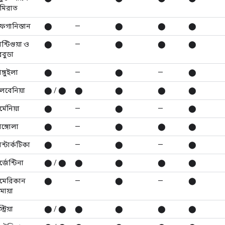
িরাত
গানিস্তান
⬤
—
⬤
⬤
⬤
ান্টিগুয়া ও
⬤
—
⬤
⬤
⬤
রবুডা
াঙ্গুইলা
⬤
—
⬤
—
⬤
বেনিয়া
⬤ / ⬤
⬤
⬤
⬤
⬤
মেনিয়া
⬤
—
⬤
—
⬤
াঙ্গোলা
⬤
—
⬤
⬤
⬤
ান্টার্কটিকা
⬤
—
⬤
—
⬤
জেন্টিনা
⬤ / ⬤
⬤
⬤
⬤
⬤
েরিকান
⬤
—
⬤
—
⬤
মোয়া
্রিয়া
⬤ / ⬤
⬤
⬤
⬤
⬤