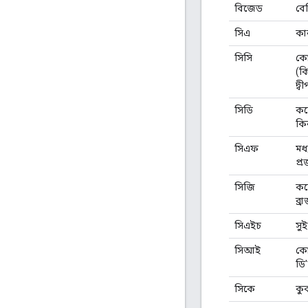
বিজেড
বে
সিএ
কা
সিসি
ক
(ক
দ্বী
সিডি
কঙ্
কি
সিএফ
মধ
প্রজ
সিজি
কঙ্
ব্র
সিএইচ
সুই
সিআই
ক
ডি
সিকে
কুক