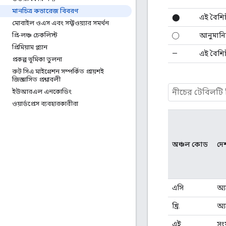
মানচিত্র কভারেজ বিবরণ
⬤
এই বৈশিষ
মোবাইল ওএস এবং সফ্টওয়্যার সমর্থন
◯
আনুমানিক
প্রি-লঞ্চ চেকলিস্ট
প্রিমিয়াম প্ল্যান
—
এই বৈশিষ
প্রকল্প ভূমিকা তুলনা
রুট সিএ মাইগ্রেশন সম্পর্কিত প্রায়শই
জিজ্ঞাসিত প্রশ্নাবলী
ইউআরএল এনকোডিং
ওয়ার্ডপ্রেস ব্যবহারকারীরা
অঞ্চল কোড
দে
এসি
অ্য
খ্রি.
অ্য
এই
সং