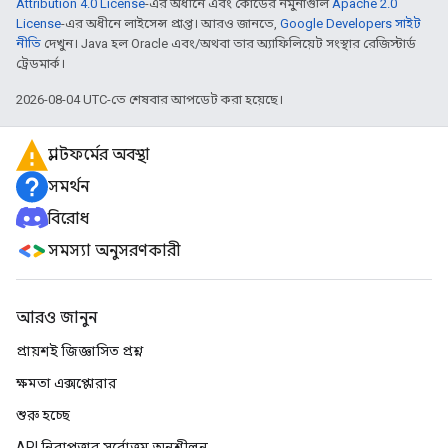
Attribution 4.0 License
-এর অধীনে এবং কোডের নমুনাগুলি
Apache 2.0
License
-এর অধীনে লাইসেন্স প্রাপ্ত। আরও জানতে,
Google Developers সাইট
নীতি
দেখুন। Java হল Oracle এবং/অথবা তার অ্যাফিলিয়েট সংস্থার রেজিস্টার্ড
ট্রেডমার্ক।
2026-08-04 UTC-তে শেষবার আপডেট করা হয়েছে।
প্ল্যাটফর্মের অবস্থা
সমর্থন
বিরোধ
সমস্যা অনুসরণকারী
আরও জানুন
প্রায়শই জিজ্ঞাসিত প্রশ্ন
ক্ষমতা এক্সপ্লোরার
শুরু হচ্ছে
API নিরাপত্তার সর্বোত্তম অনুশীলন