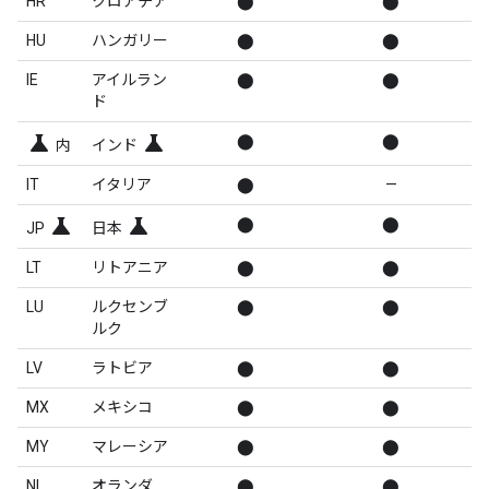
HR
クロアチア
⬤
⬤
HU
ハンガリー
⬤
⬤
IE
アイルラン
⬤
⬤
ド
science
science
⬤
⬤
内
インド
IT
イタリア
⬤
—
science
science
⬤
⬤
JP
日本
LT
リトアニア
⬤
⬤
LU
ルクセンブ
⬤
⬤
ルク
LV
ラトビア
⬤
⬤
MX
メキシコ
⬤
⬤
MY
マレーシア
⬤
⬤
NL
オランダ
⬤
⬤