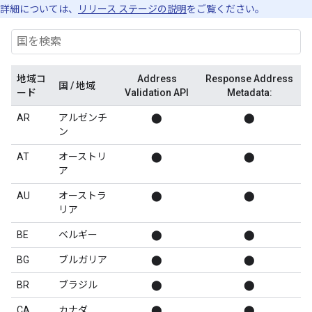
詳細については、
リリース ステージの説明
をご覧ください。
地域コ
Address
Response Address
国 / 地域
ード
Validation API
Metadata:
AR
アルゼンチ
⬤
⬤
ン
AT
オーストリ
⬤
⬤
ア
AU
オーストラ
⬤
⬤
リア
BE
ベルギー
⬤
⬤
BG
ブルガリア
⬤
⬤
BR
ブラジル
⬤
⬤
CA
カナダ
⬤
⬤