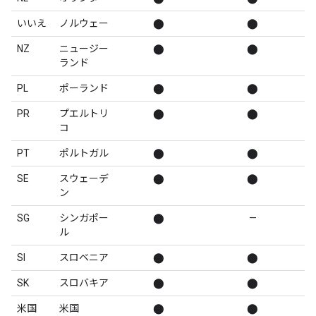
いいえ
ノルウェー
⬤
⬤
NZ
ニュージー
⬤
⬤
ランド
PL
ポーランド
⬤
⬤
PR
プエルトリ
⬤
⬤
コ
PT
ポルトガル
⬤
⬤
SE
スウェーデ
⬤
⬤
ン
SG
シンガポー
⬤
—
ル
SI
スロベニア
⬤
⬤
SK
スロバキア
⬤
⬤
米国
米国
⬤
⬤