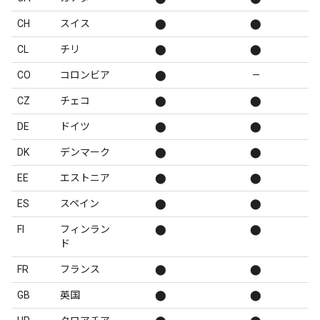
CH
スイス
⬤
⬤
CL
チリ
⬤
⬤
CO
コロンビア
⬤
—
CZ
チェコ
⬤
⬤
DE
ドイツ
⬤
⬤
DK
デンマーク
⬤
⬤
EE
エストニア
⬤
⬤
ES
スペイン
⬤
⬤
FI
フィンラン
⬤
⬤
ド
FR
フランス
⬤
⬤
GB
英国
⬤
⬤