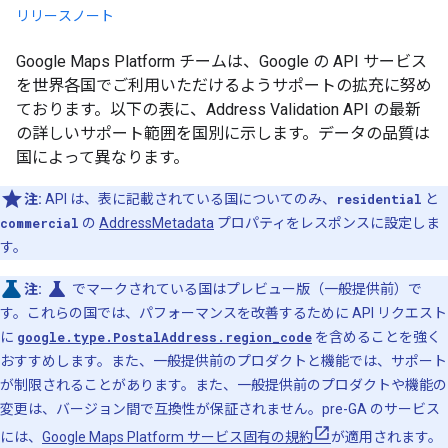
リリースノート
Google Maps Platform チームは、Google の API サービス
を世界各国でご利用いただけるようサポートの拡充に努め
ております。以下の表に、Address Validation API の最新
の詳しいサポート範囲を国別に示します。データの品質は
国によって異なります。
注:
API は、表に記載されている国についてのみ、
residential
と
commercial
の
AddressMetadata
プロパティをレスポンスに設定しま
す。
science
注:
でマークされている国はプレビュー版（一般提供前）で
す。これらの国では、パフォーマンスを改善するために API リクエスト
に
google.type.PostalAddress.region_code
を含めることを強く
おすすめします。また、一般提供前のプロダクトと機能では、サポート
が制限されることがあります。また、一般提供前のプロダクトや機能の
変更は、バージョン間で互換性が保証されません。pre-GA のサービス
には、
Google Maps Platform サービス固有の規約
が適用されます。