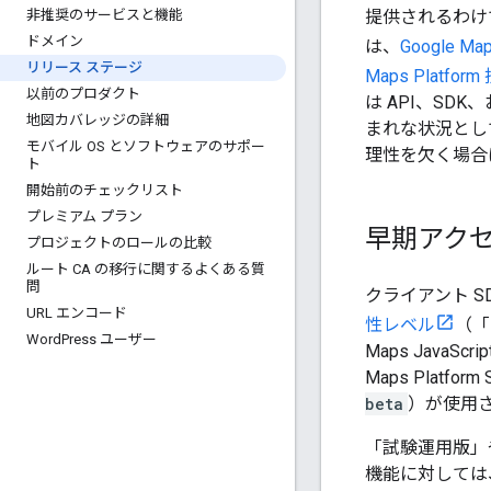
提供されるわけ
非推奨のサービスと機能
ドメイン
は、
Google Ma
リリース ステージ
Maps Plat
以前のプロダクト
は API、SDK
地図カバレッジの詳細
まれな状況とし
モバイル OS とソフトウェアのサポー
理性を欠く場合
ト
開始前のチェックリスト
プレミアム プラン
早期アク
プロジェクトのロールの比較
ルート CA の移行に関するよくある質
問
クライアント SD
URL エンコード
性レベル
（「
Word
Press ユーザー
Maps JavaScrip
Maps Plat
beta
）が使用
「試験運用版」
機能に対しては