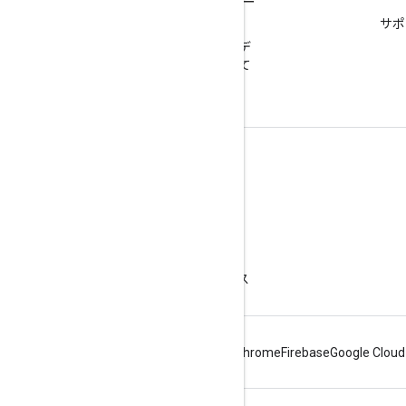
プラットフォームのステー
サポ
タス
プラットフォームのインシデ
ントとサービス停止について
ご確認ください。
詳細
よくある質問
Capabilities Explorer
スタート ガイド
API の保護に関するベスト プラクティス
Android
Chrome
Firebase
Google Cloud