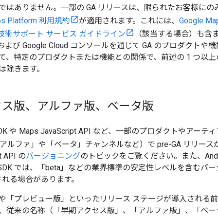
ではありません。一部の GA リリースは、限られたお客様にのみ
ps Platform 利用規約
が適用されます。これには、
Google Map
form 技術サポート サービス ガイドライン
（該当する場合）も含まれ
、および Google Cloud コンソールを通じて GA のプロダ
て、特定のプロダクトまたは機能との関係で、前述の 1 つ以
は除きます。
セス版、アルファ版、ベータ版
K や Maps JavaScript API など、一部のプロダクトや
アルファ」や「ベータ」チャンネルなど）で pre-GA リリー
t API の
バージョニング
のトピックをご覧ください。また、Android
form SDK では、「beta」などの業界標準の安定性レベルを含む
される場合があります。
や「プレビュー版」といったリリース ステージが導入される
、従来の名称（「早期アクセス版」、「アルファ版」、「ベー