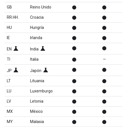
GB
Reino Unido
⬤
⬤
RR.HH.
Croacia
⬤
⬤
HU
Hungría
⬤
⬤
IE
Irlanda
⬤
⬤
science
science
⬤
⬤
EN
India
TI
Italia
⬤
—
science
science
⬤
⬤
JP
Japón
LT
Lituania
⬤
⬤
LU
Luxemburgo
⬤
⬤
LV
Letonia
⬤
⬤
MX
México
⬤
⬤
MY
Malasia
⬤
⬤