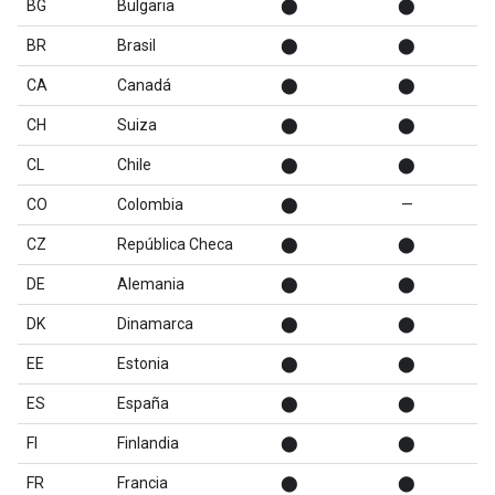
BG
Bulgaria
⬤
⬤
BR
Brasil
⬤
⬤
CA
Canadá
⬤
⬤
CH
Suiza
⬤
⬤
CL
Chile
⬤
⬤
CO
Colombia
⬤
—
CZ
República Checa
⬤
⬤
DE
Alemania
⬤
⬤
DK
Dinamarca
⬤
⬤
EE
Estonia
⬤
⬤
ES
España
⬤
⬤
FI
Finlandia
⬤
⬤
FR
Francia
⬤
⬤