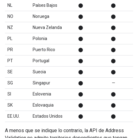
NL
Países Bajos
⬤
⬤
NO
Noruega
⬤
⬤
NZ
Nueva Zelanda
⬤
⬤
PL
Polonia
⬤
⬤
PR
Puerto Rico
⬤
⬤
PT
Portugal
⬤
⬤
SE
Suecia
⬤
⬤
SG
Singapur
⬤
—
SI
Eslovenia
⬤
⬤
SK
Eslovaquia
⬤
⬤
EE.UU.
Estados Unidos
⬤
⬤
A menos que se indique lo contrario, la API de Address
Validation no admite territorios dependientes que tengan