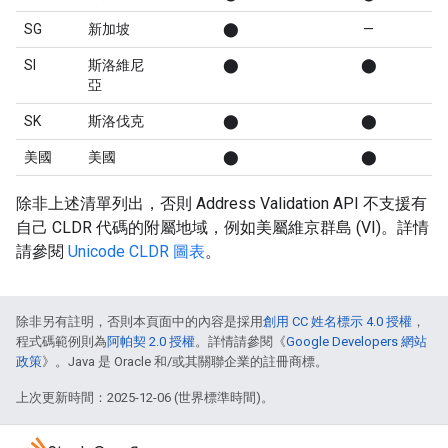
SG
新加坡
⬤
—
SI
斯洛維尼
⬤
⬤
亞
SK
斯洛伐克
⬤
⬤
美國
美國
⬤
⬤
除非上述清單列出，否則 Address Validation API 不支援有
自己 CLDR 代碼的附屬地域，例如美屬維京群島 (VI)。詳情
請參閱
Unicode CLDR 圖表
。
除非另有註明，否則本頁面中的內容是採用
創用 CC 姓名標示 4.0 授權
，
程式碼範例則為
阿帕契 2.0 授權
。詳情請參閱《
Google Developers 網站
政策
》。Java 是 Oracle 和/或其關聯企業的註冊商標。
上次更新時間：2025-12-06 (世界標準時間)。