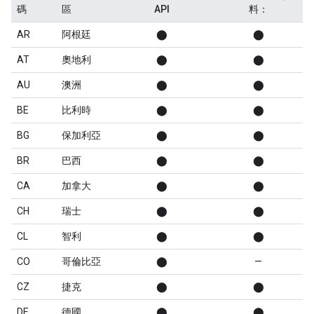
碼
區
API
料：
AR
阿根廷
⬤
⬤
AT
奧地利
⬤
⬤
AU
澳洲
⬤
⬤
BE
比利時
⬤
⬤
BG
保加利亞
⬤
⬤
BR
巴西
⬤
⬤
CA
加拿大
⬤
⬤
CH
瑞士
⬤
⬤
CL
智利
⬤
⬤
CO
哥倫比亞
⬤
—
CZ
捷克
⬤
⬤
DE
德國
⬤
⬤