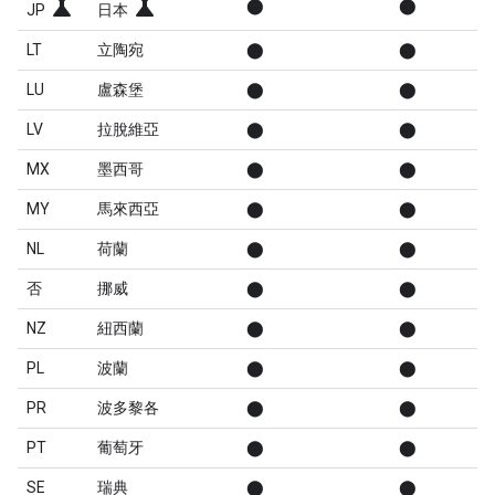
science
science
⬤
⬤
JP
日本
LT
立陶宛
⬤
⬤
LU
盧森堡
⬤
⬤
LV
拉脫維亞
⬤
⬤
MX
墨西哥
⬤
⬤
MY
馬來西亞
⬤
⬤
NL
荷蘭
⬤
⬤
否
挪威
⬤
⬤
NZ
紐西蘭
⬤
⬤
PL
波蘭
⬤
⬤
PR
波多黎各
⬤
⬤
PT
葡萄牙
⬤
⬤
SE
瑞典
⬤
⬤