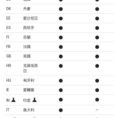
DK
丹麥
⬤
⬤
EE
愛沙尼亞
⬤
⬤
ES
西班牙
⬤
⬤
FI
芬蘭
⬤
⬤
FR
法國
⬤
⬤
GB
英國
⬤
⬤
HR
克羅埃西
⬤
⬤
亞
HU
匈牙利
⬤
⬤
IE
愛爾蘭
⬤
⬤
science
science
⬤
⬤
IN
印度
IT
義大利
⬤
—