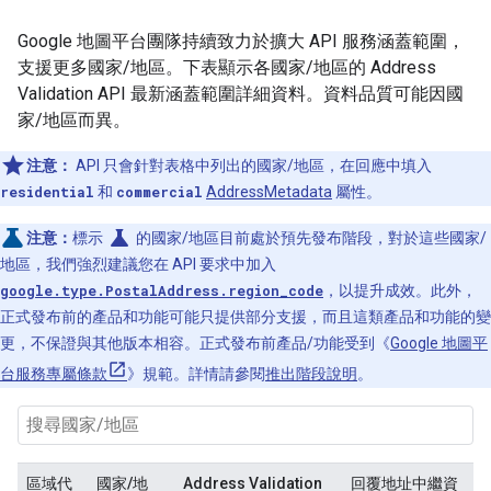
Google 地圖平台團隊持續致力於擴大 API 服務涵蓋範圍，
支援更多國家/地區。下表顯示各國家/地區的 Address
Validation API 最新涵蓋範圍詳細資料。資料品質可能因國
家/地區而異。
注意：
API 只會針對表格中列出的國家/地區，在回應中填入
residential
和
commercial
AddressMetadata
屬性。
science
注意：
標示
的國家/地區目前處於預先發布階段，對於這些國家/
地區，我們強烈建議您在 API 要求中加入
google.type.PostalAddress.region_code
，以提升成效。此外，
正式發布前的產品和功能可能只提供部分支援，而且這類產品和功能的變
更，不保證與其他版本相容。正式發布前產品/功能受到《
Google 地圖平
台服務專屬條款
》規範。詳情請參閱
推出階段說明
。
區域代
國家/地
Address Validation
回覆地址中繼資