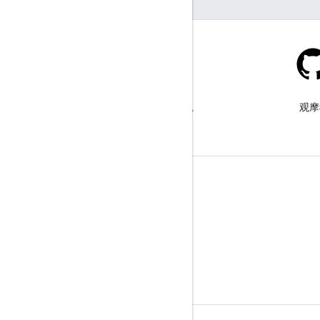
Stack Overflow
在 google-maps 标签下提问。
观摩
了解详情
常见问题解答
功能探索器
API 安全性最佳实践
优化网络服务用量