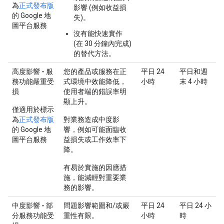
為
正式發布版
影響 (例如收益損
的 Google 地
失)。
圖平台服務
沒有能快速實作
(在 30 分鐘內完成)
的替代方法。
高度影響 - 服
您的產品或服務在正
平日 24
平日和週
務功能嚴重受
式環境中效能降低，
小時
末 4 小時
損
使用者端的錯誤率明
顯上升。
僅適用於標示
為
正式發布版
對業務造成中度影
的 Google 地
響，例如可能面臨收
圖平台服務
益損失或工作效率下
降。
有易於實施的因應措
施，能減輕對重要業
務的影響。
中度影響 - 部
問題影響範圍和/或嚴
平日 24
平日 24 小
分服務功能受
重性有限。
小時
時