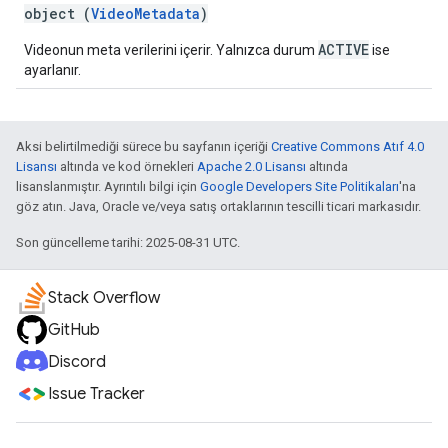
object (
VideoMetadata
)
ACTIVE
Videonun meta verilerini içerir. Yalnızca durum
ise
ayarlanır.
Aksi belirtilmediği sürece bu sayfanın içeriği
Creative Commons Atıf 4.0
Lisansı
altında ve kod örnekleri
Apache 2.0 Lisansı
altında
lisanslanmıştır. Ayrıntılı bilgi için
Google Developers Site Politikaları
'na
göz atın. Java, Oracle ve/veya satış ortaklarının tescilli ticari markasıdır.
Son güncelleme tarihi: 2025-08-31 UTC.
Stack Overflow
GitHub
Discord
Issue Tracker