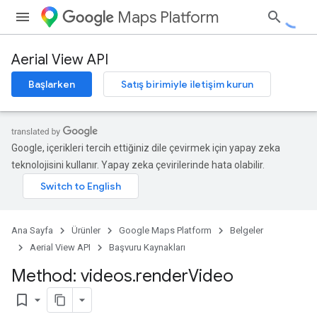
Maps Platform
Aerial View API
Başlarken
Satış birimiyle iletişim kurun
Google, içerikleri tercih ettiğiniz dile çevirmek için yapay zeka
teknolojisini kullanır. Yapay zeka çevirilerinde hata olabilir.
Ana Sayfa
Ürünler
Google Maps Platform
Belgeler
Aerial View API
Başvuru Kaynakları
Method: videos
.
render
Video
bookmark_border