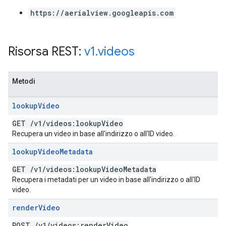
https://aerialview.googleapis.com
Risorsa REST:
v1
.
videos
Metodi
lookup
Video
GET
/
v1
/
videos:lookup
Video
Recupera un video in base all'indirizzo o all'ID video.
lookup
Video
Metadata
GET
/
v1
/
videos:lookup
Video
Metadata
Recupera i metadati per un video in base all'indirizzo o all'ID
video.
render
Video
POST
/
v1
/
videos:render
Video