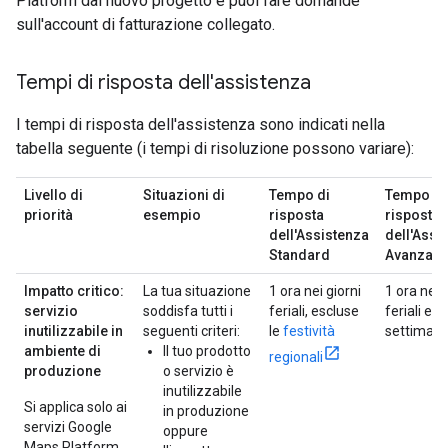
Platform dal nuovo progetto e puoi fare domande
sull'account di fatturazione collegato.
Tempi di risposta dell'assistenza
I tempi di risposta dell'assistenza sono indicati nella
tabella seguente (i tempi di risoluzione possono variare):
Livello di
Situazioni di
Tempo di
Tempo di
priorità
esempio
risposta
risposta
dell'Assistenza
dell'Assi
Standard
Avanzata
Impatto critico:
La tua situazione
1 ora nei giorni
1 ora nei 
servizio
soddisfa tutti i
feriali, escluse
feriali e n
inutilizzabile in
seguenti criteri:
le
festività
settiman
ambiente di
Il tuo prodotto
regionali
produzione
o servizio è
inutilizzabile
Si applica solo ai
in produzione
servizi Google
oppure
Maps Platform