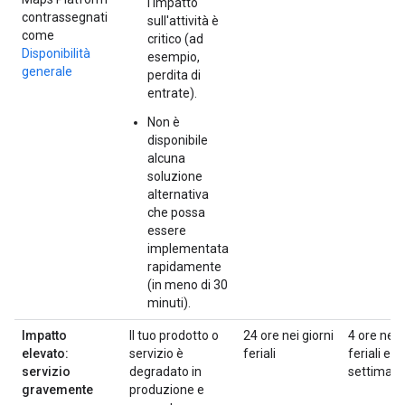
l'impatto
contrassegnati
sull'attività è
come
critico (ad
Disponibilità
esempio,
generale
perdita di
entrate).
Non è
disponibile
alcuna
soluzione
alternativa
che possa
essere
implementata
rapidamente
(in meno di 30
minuti).
Impatto
Il tuo prodotto o
24 ore nei giorni
4 ore nei 
elevato:
servizio è
feriali
feriali e n
servizio
degradato in
settiman
gravemente
produzione e