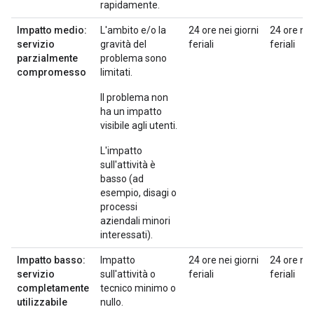
rapidamente.
Impatto medio:
L'ambito e/o la
24 ore nei giorni
24 ore nei
servizio
gravità del
feriali
feriali
parzialmente
problema sono
compromesso
limitati.
Il problema non
ha un impatto
visibile agli utenti.
L'impatto
sull'attività è
basso (ad
esempio, disagi o
processi
aziendali minori
interessati).
Impatto basso:
Impatto
24 ore nei giorni
24 ore nei
servizio
sull'attività o
feriali
feriali
completamente
tecnico minimo o
utilizzabile
nullo.