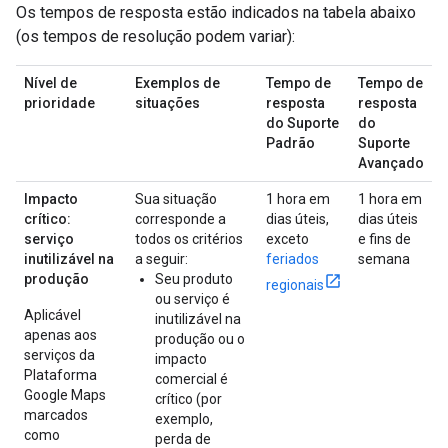
Os tempos de resposta estão indicados na tabela abaixo
(os tempos de resolução podem variar):
Nível de
Exemplos de
Tempo de
Tempo de
prioridade
situações
resposta
resposta
do Suporte
do
Padrão
Suporte
Avançado
Impacto
Sua situação
1 hora em
1 hora em
crítico:
corresponde a
dias úteis,
dias úteis
serviço
todos os critérios
exceto
e fins de
inutilizável na
a seguir:
feriados
semana
produção
Seu produto
regionais
ou serviço é
Aplicável
inutilizável na
apenas aos
produção ou o
serviços da
impacto
Plataforma
comercial é
Google Maps
crítico (por
marcados
exemplo,
como
perda de