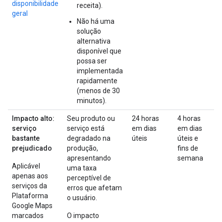
disponibilidade
receita).
geral
Não há uma
solução
alternativa
disponível que
possa ser
implementada
rapidamente
(menos de 30
minutos).
Impacto alto:
Seu produto ou
24 horas
4 horas
serviço
serviço está
em dias
em dias
bastante
degradado na
úteis
úteis e
prejudicado
produção,
fins de
apresentando
semana
Aplicável
uma taxa
apenas aos
perceptível de
serviços da
erros que afetam
Plataforma
o usuário.
Google Maps
marcados
O impacto