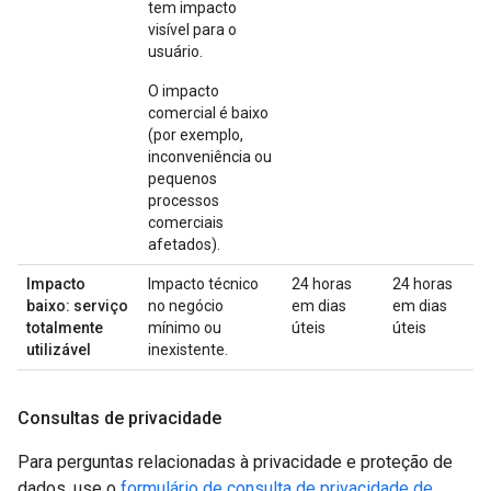
tem impacto
visível para o
usuário.
O impacto
comercial é baixo
(por exemplo,
inconveniência ou
pequenos
processos
comerciais
afetados).
Impacto
Impacto técnico
24 horas
24 horas
baixo: serviço
no negócio
em dias
em dias
totalmente
mínimo ou
úteis
úteis
utilizável
inexistente.
Consultas de privacidade
Para perguntas relacionadas à privacidade e proteção de
dados, use o
formulário de consulta de privacidade de