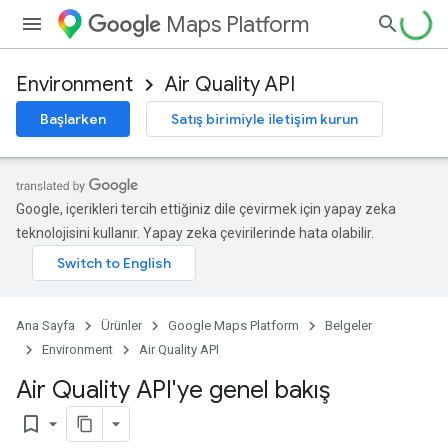
Maps Platform
Environment
Air Quality API
Başlarken
Satış birimiyle iletişim kurun
Google, içerikleri tercih ettiğiniz dile çevirmek için yapay zeka
teknolojisini kullanır. Yapay zeka çevirilerinde hata olabilir.
Ana Sayfa
Ürünler
Google Maps Platform
Belgeler
Environment
Air Quality API
Air Quality API'ye genel bakış
bookmark_border