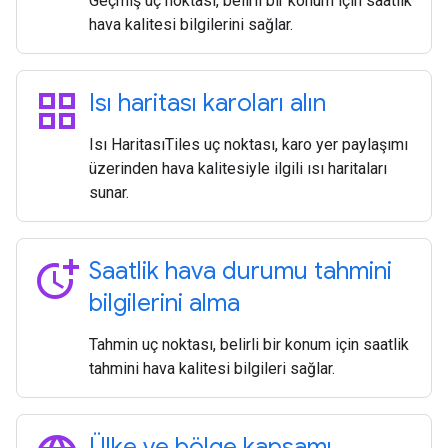
Geçmiş uç noktası, belirli bir konum için saatlik
hava kalitesi bilgilerini sağlar.
grid_view
Isı haritası karoları alın
Isı HaritasıTiles uç noktası, karo yer paylaşımı
üzerinden hava kalitesiyle ilgili ısı haritaları
sunar.
more_time
Saatlik hava durumu tahmini
bilgilerini alma
Tahmin uç noktası, belirli bir konum için saatlik
tahmini hava kalitesi bilgileri sağlar.
Ülke ve bölge kapsamı