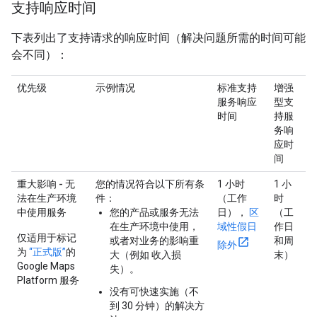
支持响应时间
下表列出了支持请求的响应时间（解决问题所需的时间可能
会不同）：
优先级
示例情况
标准支持
增强
服务响应
型支
时间
持服
务响
应时
间
重大影响 - 无
您的情况符合以下所有条
1 小时
1 小
法在生产环境
件：
（工作
时
中使用服务
您的产品或服务无法
日），
区
（工
在生产环境中使用，
域性假日
作日
仅适用于标记
或者对业务的影响重
和周
除外
为
“正式版”
的
大（例如 收入损
末）
Google Maps
失）。
Platform 服务
没有可快速实施（不
到 30 分钟）的解决方