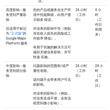
法。
高度影响 - 服
您的产品或服务在生产环
24 小时
4 小
务受到严重影
境中性能降级，向用户显
（工作
时
响
示较多 错误。
日）
（工
作日
仅适用于标记
对业务的影响中等（例如
和周
为
“正式版”
的
存在收入损失的风险或工
末）
Google Maps
作效率 降低）。
Platform 服务
有易于实施的解决方法可
减轻关键业务影响，并可
快速 实施。
中度影响 - 服
问题影响的范围和/或严
24 小时
24 小
务受到部分影
重性有限。
（工作
时
响
日）
（工
该问题不会带来用户可见
作
的影响。
日）
对业务的影响小（例如，
对业务造成不便、业务流
程受到微小影响）。