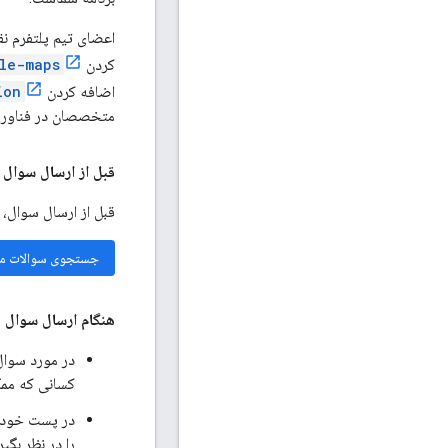
کردن
le-maps
اضافه کردن
ion
متخصصان در فناوری‌
قبل از ارسال سوال در ck Overflow
قبل از ارسال سوال، 
جستجوی سوالات م
هنگام ارسال سوال جد
در مورد سوا
کسانی که ممک
در پست خود
را در نظر بگیر