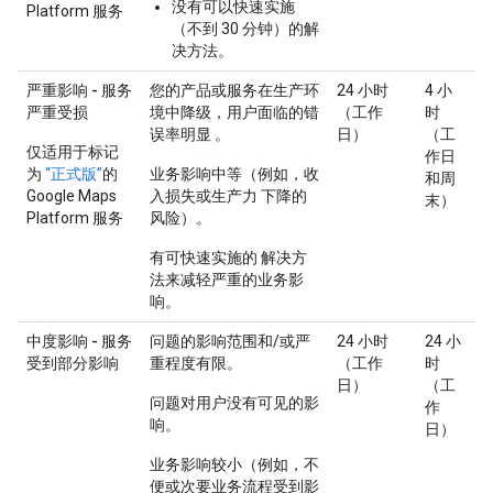
没有可以快速实施
Platform 服务
（不到 30 分钟）的解
决方法。
严重影响 - 服务
您的产品或服务在生产环
24 小时
4 小
严重受损
境中降级，用户面临的错
（工作
时
误率明显 。
日）
（工
仅适用于标记
作日
为
“正式版”
的
业务影响中等（例如，收
和周
Google Maps
入损失或生产力 下降的
末）
Platform 服务
风险）。
有可快速实施的 解决方
法来减轻严重的业务影
响。
中度影响 - 服务
问题的影响范围和/或严
24 小时
24 小
受到部分影响
重程度有限。
（工作
时
日）
（工
问题对用户没有可见的影
作
响。
日）
业务影响较小（例如，不
便或次要业务流程受到影