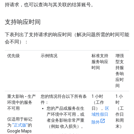
持请求，也可以查询与其关联的结算账号。
支持响应时间
下表列出了支持请求的响应时间（解决问题所需的时间可能
会不同）：
优先级
示例情况
标准支持
增强
服务响应
型支
时间
持服
务响
应时
间
重大影响 - 生产
您的情况符合以下所有条
1 小时
1 小
环境中的服务
件：
（工作
时
不可用
您的产品或服务在生
日），
区
（工
产环境中不可用，或
域性假日
作日
仅适用于标记
者业务影响非常严重
和周
除外
为
“正式版”
的
（例如 收入损失）。
末）
Google Maps