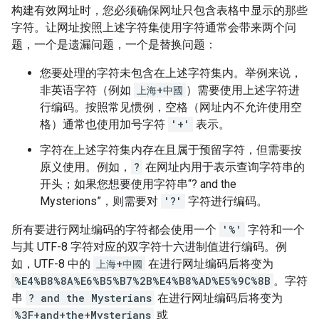
构建有效网址时，您必须确保网址只包含表格中显示的那些
字符。让网址按照上述字符集使用字符通常会带来两个问
题，一个是遗漏问题，一个是替换问题：
您要处理的字符未包含在上述字符集内。举例来说，
非英语字符（例如
上海+中國
）需要使用上述字符进
行编码。按照常见惯例，空格（网址内不允许使用空
格）通常也使用加号字符
'+'
表示。
字符在上述字符集内存在且属于预留字符，但需要按
原义使用。例如，
?
在网址内用于表示查询字符串的
开头；如果您想要使用字符串“? and the
Mysterions”，则需要对
'?'
字符进行编码。
所有要进行网址编码的字符都会使用一个
'%'
字符和一个
与其 UTF-8 字符对应的双字符十六进制值进行编码。例
如，UTF-8 中的
上海+中國
在进行网址编码后将变为
%E4%B8%8A%E6%B5%B7%2B%E4%B8%AD%E5%9C%8B
。字符
串
? and the Mysterians
在进行网址编码后将变为
%3F+and+the+Mysterians
或