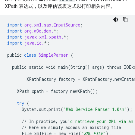
XPath 表达式，以及评估该表达式以打印相关内容。
import
org.xml.sax.InputSource
;
import
org.w3c.dom.
*
;
import
javax.xml.xpath.
*
;
import
java.io.
*
;
public
class
SimpleParser
{
public
static
void
main
(
String
[]
args
)
throws
IOEx
XPathFactory
factory
=
XPathFactory
.
newInsta
XPath
xpath
=
factory
.
newXPath
();
try
{
System
.
out
.
print
(
"Web Service Parser 1.0
\n
"
);
//
In
practice
,
you
'd retrieve your XML via an
//
Here
we
simply
access
an
existing
file
.
File
xmlFile
=
new
File
(
"
XML_FILE
"
);