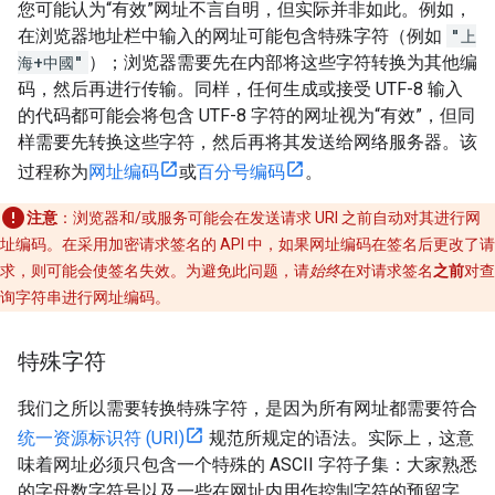
您可能认为“有效”网址不言自明，但实际并非如此。例如，
在浏览器地址栏中输入的网址可能包含特殊字符（例如
"上
海+中國"
）；浏览器需要先在内部将这些字符转换为其他编
码，然后再进行传输。同样，任何生成或接受 UTF-8 输入
的代码都可能会将包含 UTF-8 字符的网址视为“有效”，但同
样需要先转换这些字符，然后再将其发送给网络服务器。该
过程称为
网址编码
或
百分号编码
。
注意
：浏览器和/或服务可能会在发送请求 URI 之前自动对其进行网
址编码。在采用加密请求签名的 API 中，如果网址编码在签名后更改了请
求，则可能会使签名失效。为避免此问题，请
始终
在对请求签名
之前
对查
询字符串进行网址编码。
特殊字符
我们之所以需要转换特殊字符，是因为所有网址都需要符合
统一资源标识符 (URI)
规范所规定的语法。实际上，这意
味着网址必须只包含一个特殊的 ASCII 字符子集：大家熟悉
的字母数字符号以及一些在网址内用作控制字符的预留字