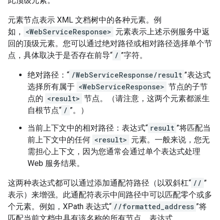
此顶级元素。
元素节点表示 XML 文档树中的各种元素。例
如，
<WebServiceResponse>
元素表示上述示例服务中返
回的顶级元素。您可以通过绝对路径或相对路径选择单个节
点，具体取决于是否存在前导“
/
”字符。
绝对路径：“
/WebServiceResponse/result
”表达式
选择所有属于
<WebServiceResponse>
节点的子节
点的
<result>
节点。（请注意，这两个元素都派生
自根节点“
/
”。）
当前上下文中的相对路径：表达式“
result
”将匹配当
前上下文中的任何
<result>
元素。一般来说，您无
需担心上下文，因为您通常会通过单个表达式处理
Web 服务结果。
这两种表达式都可以通过添加通配符路径（以双斜杠“
//
”
表示）来增强。此通配符表示中间路径中可以匹配零个或多
个元素。例如，XPath 表达式“
//formatted_address
”将
匹配当前文档中具有该名称的所有节点。表达式