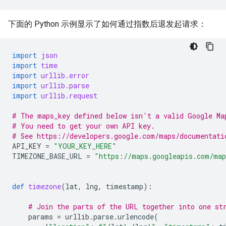
下面的 Python 示例显示了如何通过指数后退发起请求：
import
json
import
time
import
urllib.error
import
urllib.parse
import
urllib.request
# The maps_key defined below isn't a valid Google Ma
# You need to get your own API key.
# See https://developers.google.com/maps/documentati
API_KEY
=
"YOUR_KEY_HERE"
TIMEZONE_BASE_URL
=
"https://maps.googleapis.com/map
def
timezone
(
lat
,
lng
,
timestamp
):
# Join the parts of the URL together into one st
params
=
urllib
.
parse
.
urlencode
(