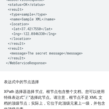
 <status>OK</status>

 <result>

  <type>sample</type>

  <name>Sample XML</name>

  <location>

   <lat>37.4217550</lat>

   <lng>-122.0846330</lng>

  </location>

 </result>

 <result>

  <message>The secret message</message>

 </result>

表达式中的节点选择
XPath 选择器选择
节点
。根节点包含整个文档。您可以使用
特殊表达式“
/
”选择此节点。请注意，根节点不是 XML 文
档的顶级节点；实际上，它位于此顶级元素上一级，并包含