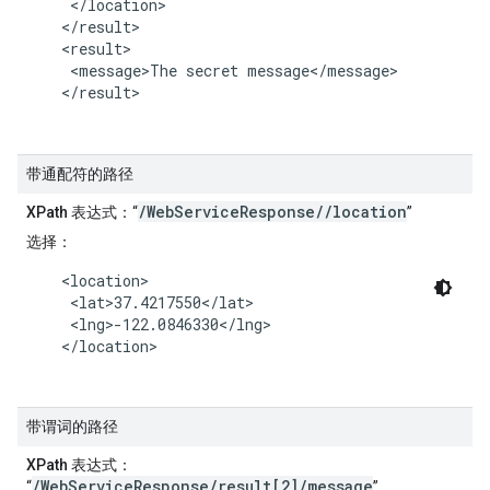
     </location>

    </result>

    <result>

     <message>The secret message</message>

    </result>

带通配符的路径
/WebServiceResponse//location
XPath 表达式
：“
”
选择
：
    <location>

     <lat>37.4217550</lat>

     <lng>-122.0846330</lng>

    </location>

带谓词的路径
XPath 表达式
：
/WebServiceResponse/result[2]/message
“
”