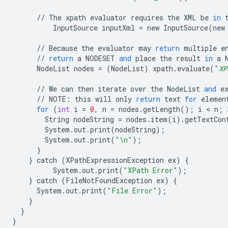
//
The
xpath
evaluator
requires
the
XML
be
in
InputSource
inputXml
=
new
InputSource
(
new
//
Because
the
evaluator
may
return
multiple
e
//
return
a
NODESET
and
place
the
result
in
a
NodeList
nodes
=
(
NodeList
)
xpath
.
evaluate
(
"
XP
//
We
can
then
iterate
over
the
NodeList
and
e
//
NOTE
:
this
will
only
return
text
for
elemen
for
(
int
i
=
0
,
n
=
nodes
.
getLength
();
i
 < 
n
;
String
nodeString
=
nodes
.
item
(
i
)
.
getTextCon
System
.
out
.
print
(
nodeString
);
System
.
out
.
print
(
"
\n
"
);
}
}
catch
(
XPathExpressionException
ex
)
{
System
.
out
.
print
(
"XPath Error"
);
}
catch
(
FileNotFoundException
ex
)
{
System
.
out
.
print
(
"File Error"
);
}
}
}