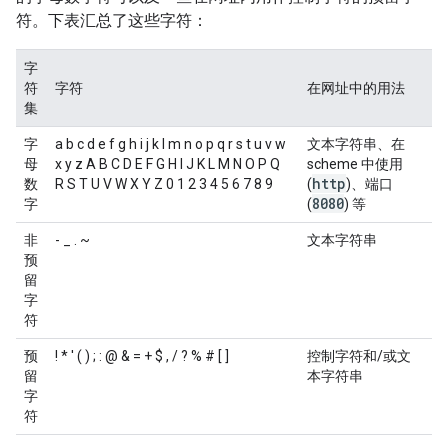
符。下表汇总了这些字符：
字
符
字符
在网址中的用法
集
字
a b c d e f g h i j k l m n o p q r s t u v w
文本字符串、在
母
x y z A B C D E F G H I J K L M N O P Q
scheme 中使用
http
数
R S T U V W X Y Z 0 1 2 3 4 5 6 7 8 9
(
)、端口
8080
字
(
) 等
非
- _ . ~
文本字符串
预
留
字
符
预
! * ' ( ) ; : @ & = + $ , / ? % # [ ]
控制字符和/或文
留
本字符串
字
符