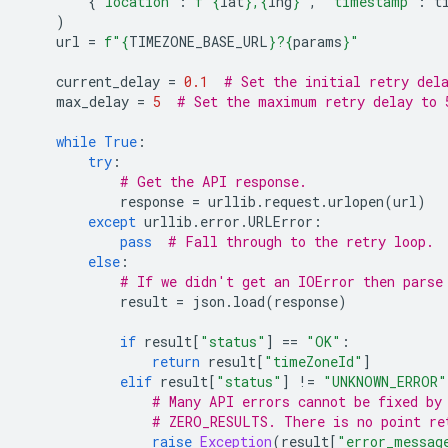
{
"location"
:
f
"
{
lat
}
,
{
lng
}
"
,
"timestamp"
:
t
)
url
=
f
"
{
TIMEZONE_BASE_URL
}
?
{
params
}
"
current_delay
=
0.1
# Set the initial retry del
max_delay
=
5
# Set the maximum retry delay to 
while
True
:
try
:
# Get the API response.
response
=
urllib
.
request
.
urlopen
(
url
)
except
urllib
.
error
.
URLError
:
pass
# Fall through to the retry loop.
else
:
# If we didn't get an IOError then parse
result
=
json
.
load
(
response
)
if
result
[
"status"
]
==
"OK"
:
return
result
[
"timeZoneId"
]
elif
result
[
"status"
]
!=
"UNKNOWN_ERROR"
# Many API errors cannot be fixed by
# ZERO_RESULTS. There is no point re
raise
Exception
(
result
[
"error_messag