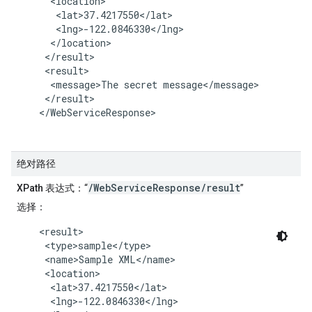
      <location>

       <lat>37.4217550</lat>

       <lng>-122.0846330</lng>

      </location>

     </result>

     <result>

      <message>The secret message</message>

     </result>

    </WebServiceResponse>

绝对路径
/WebServiceResponse/result
XPath 表达式
：“
”
选择
：
    <result>

     <type>sample</type>

     <name>Sample XML</name>

     <location>

      <lat>37.4217550</lat>

      <lng>-122.0846330</lng>
