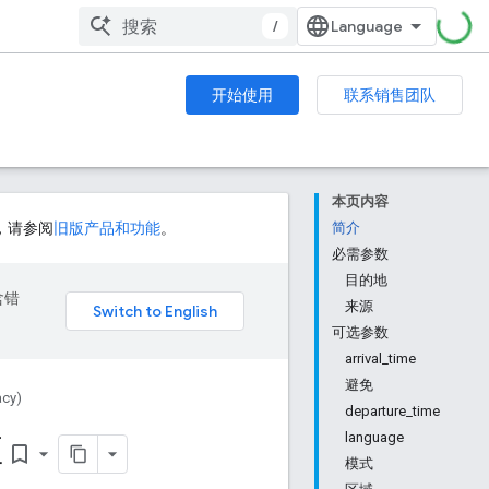
/
开始使用
联系销售团队
本页内容
，请参阅
旧版产品和功能
。
简介
必需参数
目的地
含错
来源
可选参数
arrival_time
避免
acy)
departure_time
应
language
bookmark_border
模式