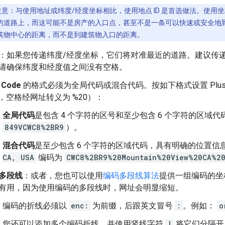
注意：与使用地址或纬度/经度坐标相比，使用地点 ID 是首选做法。使
的道路上，而这可能不是房产的入口点，甚至不是一条可以快速或安全地
筑物中心的距离，而不是到建筑物入口的距离。
：如果您传递纬度/经度坐标，它们将对准最近的道路。建议传递
请确保纬度和经度值之间没有空格。
 Code
的格式必须为全局代码或混合代码。按如下格式设置 Plus 
B，空格经网址转义为 %20）：
全局代码
是包含 4 个字符的区号和至少包含 6 个字符的区域代
849VCWC8%2BR9
）。
混合代码
是至少包含 6 个字符的区域代码，具有明确的位置信
CA, USA
编码为
CWC8%2BR9%20Mountain%20View%20CA%2
多段线
：或者，您也可以使用
编码多段线算法
提供一组编码的坐
有用，因为使用编码的多段线时，网址会明显缩短。
编码的折线必须以
enc:
为前缀，后跟英文冒号
:
。例如：
o
您还可以添加多个编码折线，并使用竖线字符
|
将它们分隔开