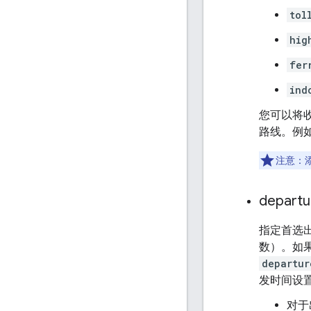
tol
hig
fer
ind
您可以将收
路线。例
注意：
departu
指定首选出
数）。如
departur
发时间设
对于