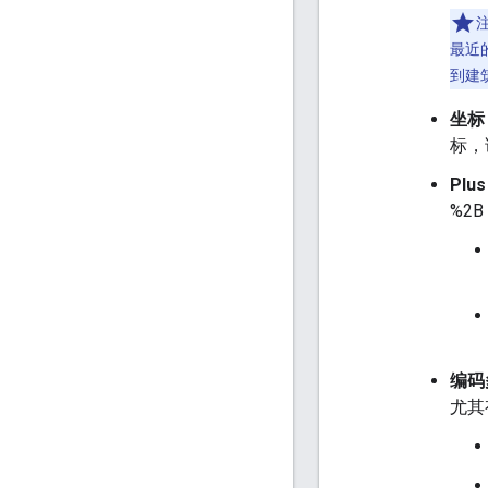
最近
到建
坐标
标，
Plus
%2
编码
尤其