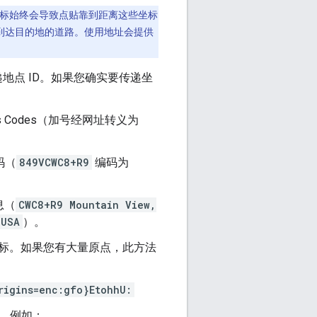
用坐标始终会导致点贴靠到距离这些坐标
到达目的地的道路。使用地址会提供
地点 ID。如果您确实要传递坐
Codes（加号经网址转义为
码（
849VCWC8+R9
编码为
息（
CWC8+R9 Mountain View,
0USA
）。
标。如果您有大量原点，此方法
rigins=enc:gfo}EtohhU:
。例如：