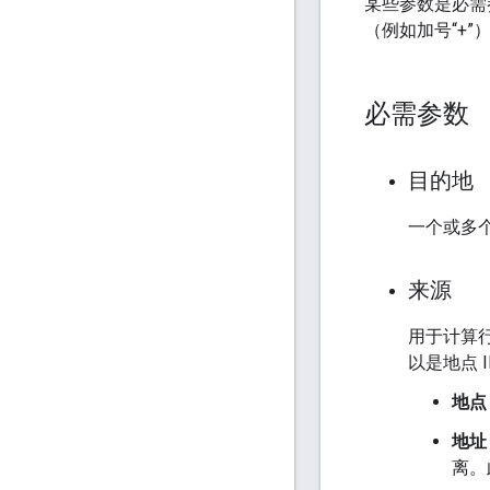
某些参数是必需
（例如加号“+”
必需参数
目的地
一个或多
来源
用于计算行
以是地点 
地点 
地址
离。