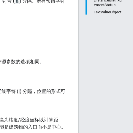
DistanceMatrixEl
符号 (
&
) 分隔。所有预留字符
ementStatus
TextValueObject
来源参数的选项相同。
符 (|) 分隔，位置的形式可
。
换为纬度/经度坐标以计算距
坐标可能是建筑物的入口而不是中心。