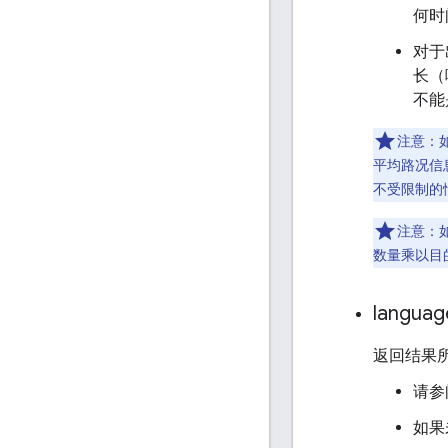
何时
对于
长（响
不能
注意：
平均路况信
不受限制的
注意：
数量乘以目
languag
返回结果
请参
如果