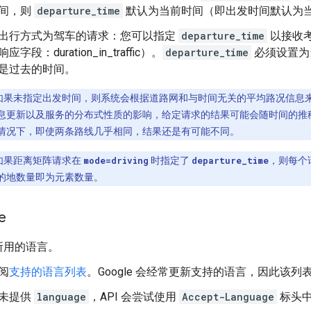
间，则
departure_time
默认为当前时间（即出发时间默认为
出行方式为驾车的请求：您可以指定
departure_time
以接收
应字段：duration_in_traffic）。
departure_time
必须设置为
是过去的时间。
如果未指定出发时间，则系统会根据道路网和与时间无关的平均路况信息来
息更新以及服务的分布式性质的影响，给定请求的结果可能会随时间的推
情况下，即使两条路线几乎相同，结果还是有可能不同。
如果距离矩阵请求在
mode=driving
时指定了
departure_time
，则每个
的地数量即为元素数量。
e
所用的语言。
阅
支持的语言列表
。Google 会经常更新支持的语言，因此该
未提供
language
，API 会尝试使用
Accept-Language
标头