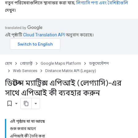
নতুন পরিষেবাগুলিতে স্থানান্তর করা যায়,
লিগ্যাসি পণ্য এবং বৈশিষ্ট্যগুলি
দেখুন৷
এই পৃষ্ঠাটি
Cloud Translation API
অনুবাদ করেছে।
হোম
প্রোডাক্ট
Google Maps Platform
ডকুমেন্টেশন
Web Services
Distance Matrix API (Legacy)
ডিস্টেন্স ম্যাট্রিক্স এপিআই (লেগ্যাসি)-এর
সাথে এপিআই কী ব্যবহার করুন
bookmark_border
এই পৃষ্ঠায় যা যা আছে
শুরু করার আগে
এপিআই কী তৈরি করা