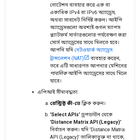
নোটেশন ব্যবহার করে এক বা
একাধিক IPv4 বা IPv6 অ্যাড্রেস,
অথবা সাবনেট নির্দিষ্ট করুন। আইপি
অ্যাড্রেসগুলো অবশ্যই গুগল ম্যাপস
প্ল্যাটফর্ম সার্ভারগুলোর পর্যবেক্ষণ করা
সোর্স অ্যাড্রেসের সাথে মিলতে হবে।
আপনি যদি
নেটওয়ার্ক অ্যাড্রেস
ট্রান্সলেশন (NAT)
ব্যবহার করেন,
তবে এটি সাধারণত আপনার মেশিনের
পাবলিক
আইপি অ্যাড্রেসের সাথে মিলে
যাবে।
এপিআই সীমাবদ্ধতা:
রেস্ট্রিক্ট কী-তে
ক্লিক করুন।
'Select APIs'
ড্রপডাউন থেকে
'Distance Matrix API (Legacy)'
নির্বাচন করুন। যদি 'Distance Matrix
API (Legacy)' তালিকাভুক্ত না থাকে,