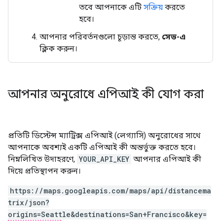
তবে আপনাকে এটি
সক্রিয়
করতে
হবে।
আপনার পরিবর্তনগুলো চূড়ান্ত করতে,
সেভ-এ
ক্লিক করুন।
আপনার অনুরোধে এপিআই কী যোগ করা
প্রতিটি ডিস্টেন্স ম্যাট্রিক্স এপিআই (লেগ্যাসি) অনুরোধের সাথে
আপনাকে অবশ্যই একটি এপিআই কী অন্তর্ভুক্ত করতে হবে।
নিম্নলিখিত উদাহরণে,
YOUR_API_KEY
আপনার এপিআই কী
দিয়ে প্রতিস্থাপন করুন।
https://maps.googleapis.com/maps/api/distancema
trix/json?
origins=Seattle&destinations=San+Francisco&key=