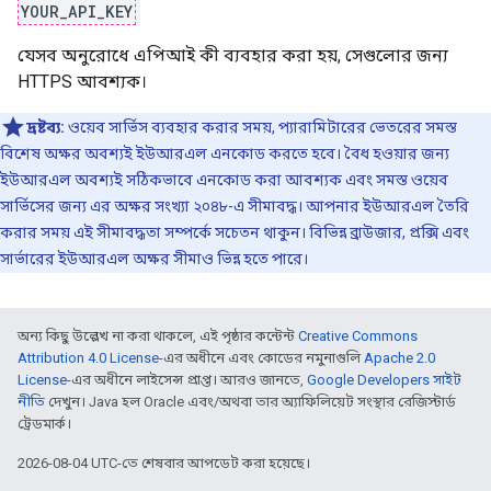
YOUR_API_KEY
যেসব অনুরোধে এপিআই কী ব্যবহার করা হয়, সেগুলোর জন্য
HTTPS আবশ্যক।
দ্রষ্টব্য:
ওয়েব সার্ভিস ব্যবহার করার সময়, প্যারামিটারের ভেতরের সমস্ত
বিশেষ অক্ষর অবশ্যই ইউআরএল এনকোড করতে হবে। বৈধ হওয়ার জন্য
ইউআরএল অবশ্যই সঠিকভাবে এনকোড করা আবশ্যক এবং সমস্ত ওয়েব
সার্ভিসের জন্য এর অক্ষর সংখ্যা ২০৪৮-এ সীমাবদ্ধ। আপনার ইউআরএল তৈরি
করার সময় এই সীমাবদ্ধতা সম্পর্কে সচেতন থাকুন। বিভিন্ন ব্রাউজার, প্রক্সি এবং
সার্ভারের ইউআরএল অক্ষর সীমাও ভিন্ন হতে পারে।
অন্য কিছু উল্লেখ না করা থাকলে, এই পৃষ্ঠার কন্টেন্ট
Creative Commons
Attribution 4.0 License
-এর অধীনে এবং কোডের নমুনাগুলি
Apache 2.0
License
-এর অধীনে লাইসেন্স প্রাপ্ত। আরও জানতে,
Google Developers সাইট
নীতি
দেখুন। Java হল Oracle এবং/অথবা তার অ্যাফিলিয়েট সংস্থার রেজিস্টার্ড
ট্রেডমার্ক।
2026-08-04 UTC-তে শেষবার আপডেট করা হয়েছে।