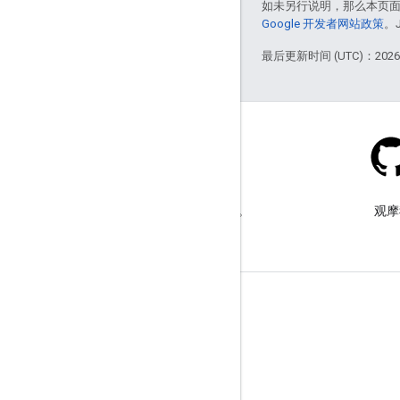
如未另行说明，那么本页
Google 开发者网站政策
。
最后更新时间 (UTC)：2026-
Stack Overflow
在 google-maps 标签下提问。
观摩
了解详情
常见问题解答
功能探索器
API 安全性最佳实践