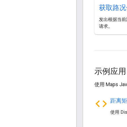
获取路况
发出根据当前
请求。
示例应
使用 Maps 
code
距离
使用 Di