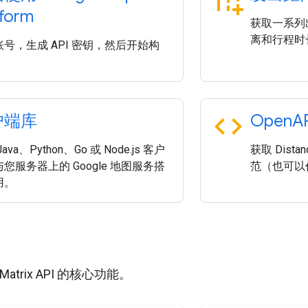
tform
获取一系列
离和行程时
号，生成 API 密钥，然后开始构
code
户端库
Open
A
ava、Python、Go 或 Node.js 客户
获取 Distanc
您服务器上的 Google 地图服务搭
范（也可以作
用。
e Matrix API 的核心功能。