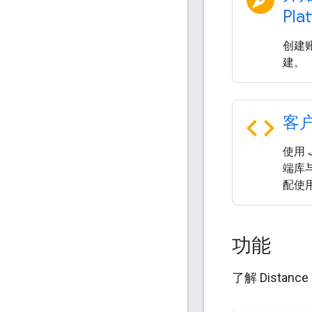
Pla
创建账
建。
code
客
使用 J
端库与
配使
功能
了解 Distanc