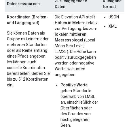
Zurückgegebene
Rückgabe
Datenressourcen
Daten
format
Koordinaten (Breiten-
Die Elevation API stellt
JSON
und Längengrad)
Höhen in Metern
relativ
XML
zur Verfügung. bis zum
Sie können Daten als
lokalen mittleren
Gruppe mit einem oder
Meeresspiegel
(Local
mehreren Standorten
Mean Sea Level,
oder als Reihe entlang
LLMSL). Die Höhe kann
eines Pfads angeben.
positiv zurückgegeben
Ich können auch
werden oder negative
codierte Koordinaten
Werte, wie unten
bereitstellen. Geben Sie
angegeben:
bis zu 512 Koordinaten
ein.
Positive Werte
geben Standorte
oberhalb von LMSL
an, einschließlich der
Oberflächen oder
des Grundes von
hoch gelegenen
Seen.