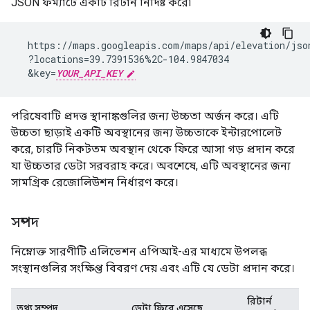
JSON ফর্ম্যাটে একটি রিটার্ন নির্দিষ্ট করে৷
  https://maps.googleapis.com/maps/api/elevation/json
  ?locations=39.7391536%2C-104.9847034

  &key=
YOUR_API_KEY
পরিষেবাটি প্রদত্ত স্থানাঙ্কগুলির জন্য উচ্চতা অর্জন করে। এটি
উচ্চতা ছাড়াই একটি অবস্থানের জন্য উচ্চতাকে ইন্টারপোলেট
করে, চারটি নিকটতম অবস্থান থেকে ফিরে আসা গড় প্রদান করে
যা উচ্চতার ডেটা সরবরাহ করে। অবশেষে, এটি অবস্থানের জন্য
সামগ্রিক রেজোলিউশন নির্ধারণ করে।
সম্পদ
নিম্নোক্ত সারণীটি এলিভেশন এপিআই-এর মাধ্যমে উপলব্ধ
সংস্থানগুলির সংক্ষিপ্ত বিবরণ দেয় এবং এটি যে ডেটা প্রদান করে।
রিটার্ন
তথ্য সম্পদ
ডেটা ফিরে এসেছে