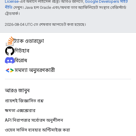
License
-এর অধীনে লাইসেন্স প্রাপ্ত। আরও জানতে,
Google Developers সাইট
নীতি
দেখুন। Java হল Oracle এবং/অথবা তার অ্যাফিলিয়েট সংস্থার রেজিস্টার্ড
ট্রেডমার্ক।
2026-08-04 UTC-তে শেষবার আপডেট করা হয়েছে।
স্ট্যাক ওভারফ্লো
গিটহাব
বিরোধ
সমস্যা অনুসরণকারী
আরও জানুন
প্রায়শই জিজ্ঞাসিত প্রশ্ন
ক্ষমতা এক্সপ্লোরার
API নিরাপত্তার সর্বোত্তম অনুশীলন
ওয়েব সার্ভিস ব্যবহার অপ্টিমাইজ করা