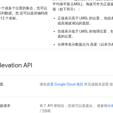
平均海平面
(LMSL)。海拔可作为正值
一个或多个位置的集合，也可以
值（如下所示）：
系列数据。您 还可以提供编码坐
12 个坐标。
正值
表示高于 LMSL 的位置， 包
或高海拔湖泊的底部。
负值
表示低于 LMSL 的地理位置，
底的位置。
分辨率
表示数据点与 高度（以米为
vation API
置。
请先
设置 Google Cloud 项目
并完成相关设置 
拔请求
有了 API 密钥后，您就可以直接从 。请参阅
示
门指南
。