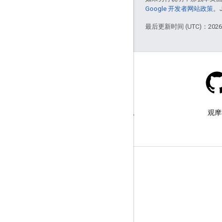
Google 开发者网站政策
。
最后更新时间 (UTC)：2026-
Stack Overflow
在 google-maps 标签下提问。
观摩
了解详情
常见问题解答
功能探索器
API 安全性最佳实践