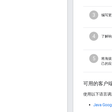
3
编写更
4
了解响
5
将海拔
己的应
可用的客户
使用以下语言调用
Java G