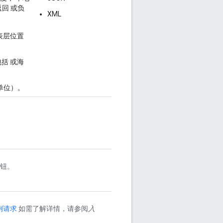
返回 或负
XML
括表层位置
包括 或海
单位）。
按钮。
例请求
如需了解详情，请参阅
入