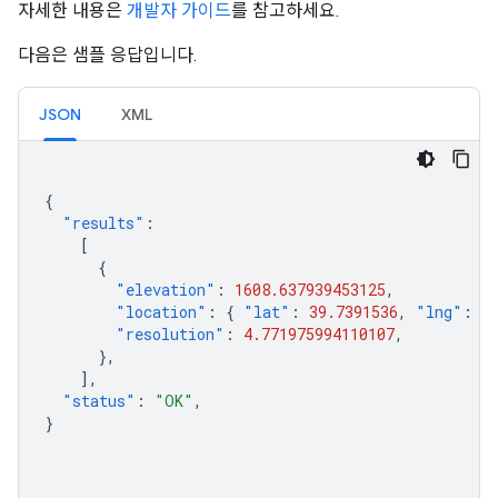
자세한 내용은
개발자 가이드
를 참고하세요.
다음은 샘플 응답입니다.
JSON
XML
{
"results"
:
[
{
"elevation"
:
1608.637939453125
,
"location"
:
{
"lat"
:
39.7391536
,
"lng"
:
-
"resolution"
:
4.771975994110107
,
},
],
"status"
:
"OK"
,
}